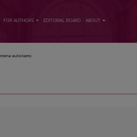
FOR AUTHORS
EDITORIAL BOARD
ABOUT
tmena autoriams