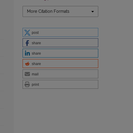
More Citation Formats
post
share
share
share
mail
print