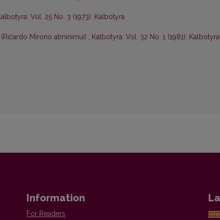
albotyra: Vol. 25 No. 3 (1973): Kalbotyra
 (Ričardo Mirono atminimui)
,
Kalbotyra: Vol. 32 No. 1 (1981): Kalbotyra
Information
La
For Readers