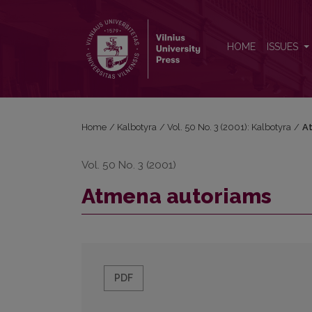
Atmena autoriams
HOME
ISSUES
Home
/
Kalbotyra
/
Vol. 50 No. 3 (2001): Kalbotyra
/
A
Vol. 50 No. 3 (2001)
Atmena autoriams
PDF