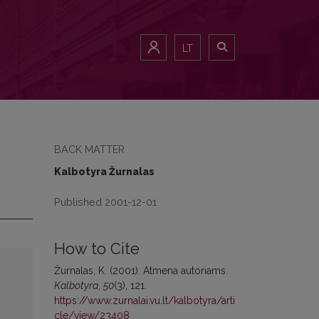
LT
BACK MATTER
Kalbotyra Žurnalas
Published 2001-12-01
How to Cite
Žurnalas, K. (2001). Atmena autoriams.
Kalbotyra
,
50
(3), 121.
https://www.zurnalai.vu.lt/kalbotyra/arti
cle/view/23408