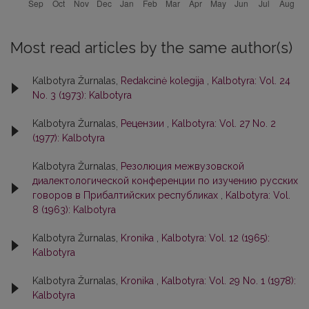
Most read articles by the same author(s)
Kalbotyra Žurnalas,
Redakcinė kolegija
,
Kalbotyra: Vol. 24
No. 3 (1973): Kalbotyra
Kalbotyra Žurnalas,
Рецензии
,
Kalbotyra: Vol. 27 No. 2
(1977): Kalbotyra
Kalbotyra Žurnalas,
Резолюция межвузовской
диалектологической конференции по изучению русских
говоров в Прибалтийских республиках
,
Kalbotyra: Vol.
8 (1963): Kalbotyra
Kalbotyra Žurnalas,
Kronika
,
Kalbotyra: Vol. 12 (1965):
Kalbotyra
Kalbotyra Žurnalas,
Kronika
,
Kalbotyra: Vol. 29 No. 1 (1978):
Kalbotyra