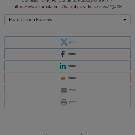
Žurnalas, K. (1995). Contents.
Kalbotyra
,
43
(3), 3.
https://www.zurnalai.vu.lt/kalbotyra/article/view/23428
More Citation Formats
post
share
share
share
mail
print