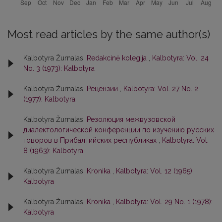
Most read articles by the same author(s)
Kalbotyra Žurnalas,
Redakcinė kolegija
,
Kalbotyra: Vol. 24
No. 3 (1973): Kalbotyra
Kalbotyra Žurnalas,
Рецензии
,
Kalbotyra: Vol. 27 No. 2
(1977): Kalbotyra
Kalbotyra Žurnalas,
Резолюция межвузовской
диалектологической конференции по изучению русских
говоров в Прибалтийских республиках
,
Kalbotyra: Vol.
8 (1963): Kalbotyra
Kalbotyra Žurnalas,
Kronika
,
Kalbotyra: Vol. 12 (1965):
Kalbotyra
Kalbotyra Žurnalas,
Kronika
,
Kalbotyra: Vol. 29 No. 1 (1978):
Kalbotyra