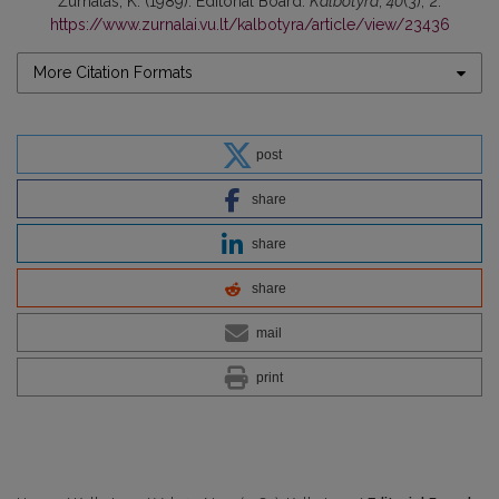
Žurnalas, K. (1989). Editorial Board.
Kalbotyra
,
40
(3), 2.
https://www.zurnalai.vu.lt/kalbotyra/article/view/23436
More Citation Formats
post
share
share
share
mail
print