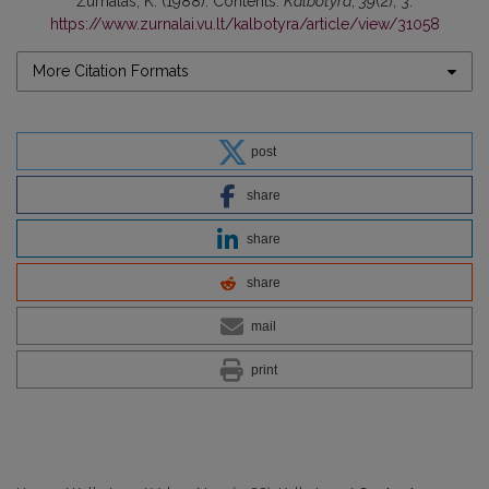
Žurnalas, K. (1988). Contents.
Kalbotyra
,
39
(2), 3.
https://www.zurnalai.vu.lt/kalbotyra/article/view/31058
More Citation Formats
post
share
share
share
mail
print