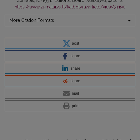
Žurnalas, K. (1991). Editorial Board.
Kalbotyra
,
42
(2), 2.
https://www.zurnalai.vu.lt/kalbotyra/article/view/31190
More Citation Formats
post
share
share
share
mail
print