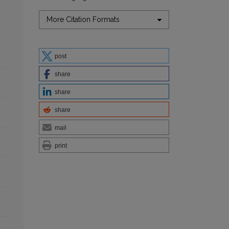
More Citation Formats
post
share
share
share
mail
print