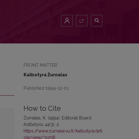
LT
FRONT MATTER
Kalbotyra Žurnalas
Published 1994-12-01
How to Cite
Žurnalas, K. (1994). Editorial Board.
Kalbotyra
,
44
(3), 2.
https://www.zurnalai.vu.lt/kalbotyra/arti
cle/view/31258