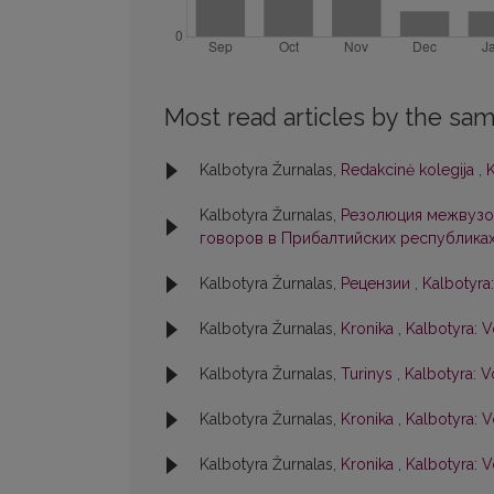
Most read articles by the sam
Kalbotyra Žurnalas,
Redakcinė kolegija
,
K
Kalbotyra Žurnalas,
Резолюция межвузо
говоров в Прибалтийских республика
Kalbotyra Žurnalas,
Рецензии
,
Kalbotyra:
Kalbotyra Žurnalas,
Kronika
,
Kalbotyra: V
Kalbotyra Žurnalas,
Turinys
,
Kalbotyra: V
Kalbotyra Žurnalas,
Kronika
,
Kalbotyra: V
Kalbotyra Žurnalas,
Kronika
,
Kalbotyra: V