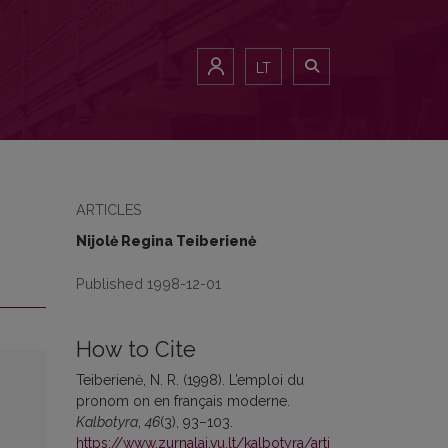
LT
ARTICLES
Nijolė Regina Teiberienė
Published 1998-12-01
How to Cite
Teiberienė, N. R. (1998). L’emploi du
pronom on en français moderne.
Kalbotyra
,
46
(3), 93–103.
https://www.zurnalai.vu.lt/kalbotyra/arti