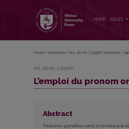
L’emploi du pronom on en français moderne
HOME
ISSUES
Home
/
Kalbotyra
/
Vol. 46 No. 3 (1998): Kalbotyra
/
L’
Vol. 46 No. 3 (1998)
L’emploi du pronom o
Abstract
Tradicinės gramatikos įvardį on priskiria prie 