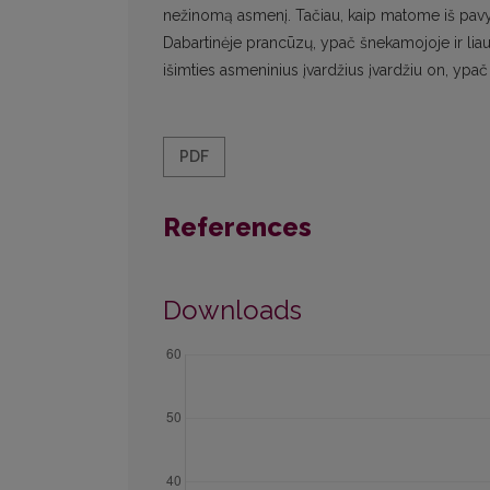
nežinomą asmenį. Tačiau, kaip matome iš pavyz
Dabartinėje prancūzų, ypač šnekamojoje ir liau
išimties asmeninius įvardžius įvardžiu on, ypač 
PDF
References
Downloads