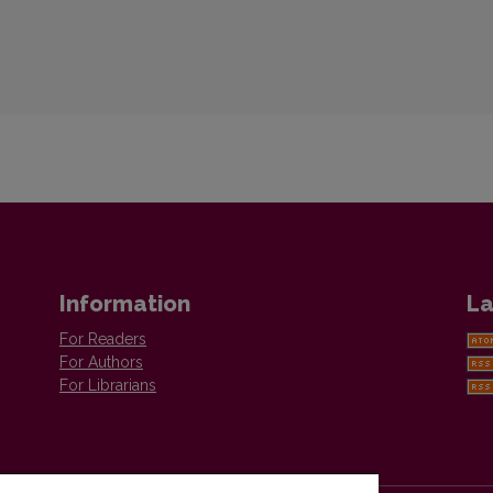
Information
La
For Readers
For Authors
For Librarians