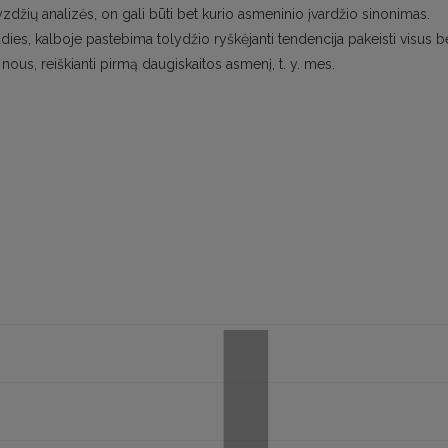
džių analizės, on gali būti bet kurio asmeninio įvardžio sinonimas.
dies, kalboje pastebima tolydžio ryškėjanti tendencija pakeisti visus b
nous, reiškianti pirmą daugiskaitos asmenį, t. y. mes.