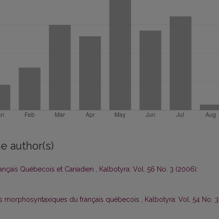
e author(s)
rançais Québecois et Canadien
,
Kalbotyra: Vol. 56 No. 3 (2006):
tés morphosyntaxiques du français québecois
,
Kalbotyra: Vol. 54 No. 3