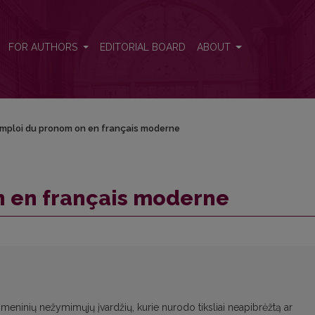
FOR AUTHORS
EDITORIAL BOARD
ABOUT
emploi du pronom on en français moderne
n en français moderne
asmeninių nežymimųjų įvardžių, kurie nurodo tiksliai neapibrėžtą ar