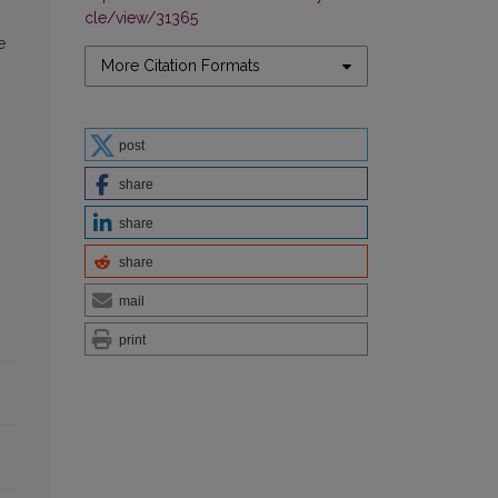
cle/view/31365
e
More Citation Formats
post
share
share
share
mail
print