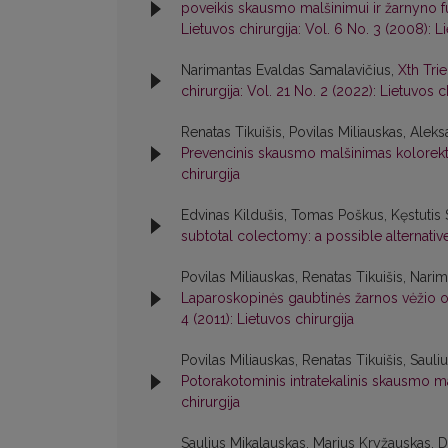
poveikis skausmo malšinimui ir žarnyno fu
Lietuvos chirurgija: Vol. 6 No. 3 (2008): L
Narimantas Evaldas Samalavičius,
Xth Tri
chirurgija: Vol. 21 No. 2 (2022): Lietuvos c
Renatas Tikuišis, Povilas Miliauskas, Ale
Prevencinis skausmo malšinimas kolorekta
chirurgija
Edvinas Kildušis, Tomas Poškus, Kęstutis 
subtotal colectomy: a possible alternati
Povilas Miliauskas, Renatas Tikuišis, Nar
Laparoskopinės gaubtinės žarnos vėžio 
4 (2011): Lietuvos chirurgija
Povilas Miliauskas, Renatas Tikuišis, Sau
Potorakotominis intratekalinis skausmo 
chirurgija
Saulius Mikalauskas, Marius Kryžauskas, 