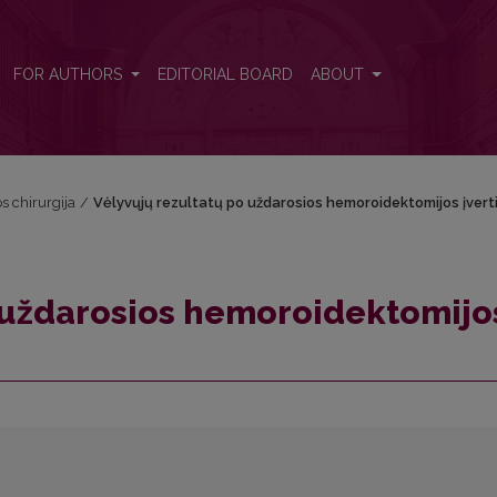
s įvertinimas
FOR AUTHORS
EDITORIAL BOARD
ABOUT
os chirurgija
/
Vėlyvųjų rezultatų po uždarosios hemoroidektomijos įvert
o uždarosios hemoroidektomijo