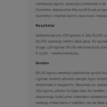
svarbiausia ligonio operacijos įvertinimas ir ta
Duomenis skaičiavome Microsoft Excel programa
duomenys smarkiai skyrėsi, kai p buvo mažiau 
Rezultatai
Apklausti pavyko 178 ligonius iš 285 (62,5%), 
(50,6%) operaciją vertino labai gerai, 62 ligonia
blogai. 136 ligoniai (76,4%) rekomenduotų tok
6 (3,3%) – nerekomenduotų.
Išvados
66,3% ligonių nereikėjo papildomai gydyti nuo h
Ligoniai, kuriems atsirado išangės ligos simpt
simptomais ir kraujavimu. Skausmas po operacij
75% ligonių užtruko ne ilgiau kaip dvi savaites
skausminga, todėl prieš sukeldami užpakalini
sedaciją midazolamu ir petidinu, nes tai labai 