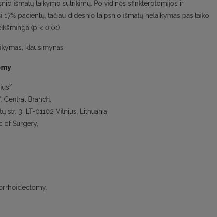
nio išmatų laikymo sutrikimų. Po vidinės sfinkterotomijos ir
17% pacientų, tačiau didesnio laipsnio išmatų nelaikymas pasitaiko
 reikšminga (p < 0,01).
ikymas, klausimynas
omy
2
ius
", Central Branch,
str. 3, LT-01102 Vilnius, Lithuania
c of Surgery,
morrhoidectomy.