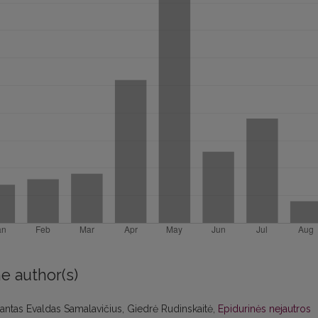
e author(s)
imantas Evaldas Samalavičius, Giedrė Rudinskaitė,
Epidurinės nejautros