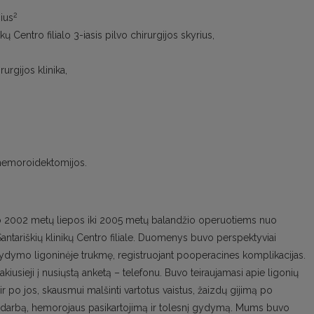
2
ius
kų Centro filialo 3-iasis pilvo chirurgijos skyrius,
urgijos klinika,
s hemoroidektomijos.
 nuo 2002 metų liepos iki 2005 metų balandžio operuotiems nuo
antariškių klinikų Centro filiale. Duomenys buvo perspektyviai
, gydymo ligoninėje trukmę, registruojant pooperacines komplikacijas.
kiusieji į nusiųstą anketą – telefonu. Buvo teiraujamasi apie ligonių
po jos, skausmui malšinti vartotus vaistus, žaizdų gijimą po
 į darbą, hemorojaus pasikartojimą ir tolesnį gydymą. Mums buvo