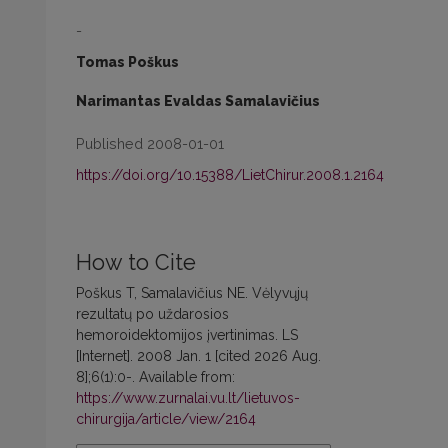
-
Tomas Poškus
Narimantas Evaldas Samalavičius
Published 2008-01-01
https://doi.org/10.15388/LietChirur.2008.1.2164
How to Cite
Poškus T, Samalavičius NE. Vėlyvųjų
rezultatų po uždarosios
hemoroidektomijos įvertinimas. LS
[Internet]. 2008 Jan. 1 [cited 2026 Aug.
8];6(1):0-. Available from:
https://www.zurnalai.vu.lt/lietuvos-
chirurgija/article/view/2164