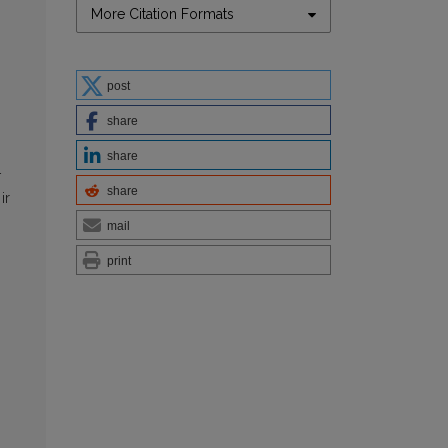
More Citation Formats
post
share
share
–
share
ir
mail
print