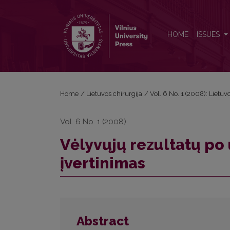
Vėlyvųjų rezultatų po uždarosios hemoroidektomijo
HOME
ISSUES
Home
/
Lietuvos chirurgija
/
Vol. 6 No. 1 (2008): Lietuv
Vol. 6 No. 1 (2008)
Vėlyvųjų rezultatų p
įvertinimas
Abstract