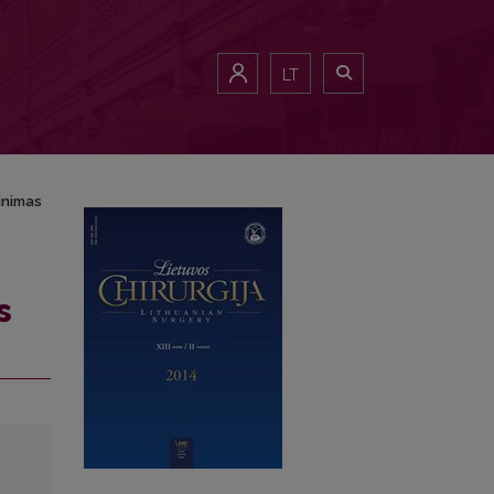
LT
inimas
s