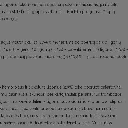
i, ar ligonis rekomenduotų operaciją savo artimiesiems, jei reikėtų.
, o statistinius grupių skirtumus – Epi Info programa. Grupių
kaip 0,05.
praėjus vidutiniškai 39 (27–57) mėnesiams po operacijos. 90 ligonių
i (34,8%) – gerai, 20 ligonių (11,2%) – patenkinamai ir 6 ligoniai (3,3%) 
ią pat operaciją savo artimiesiems, 36 (20,2%) – galbūt rekomenduotų 
emorojaus ir tik keturis ligonius (2,3%) teko operuoti pakartotinai.
omų, dažniausiai skundėsi besikartojančiais perianalinės trombozės
os trims ketvirtadaliams ligonių buvo vidutinio stiprumo ar stiprus ir
. Ketvirtadaliui pacientų procedūra operacinėje buvo nemaloni ir
o tarpvietės bloko nejautrą rekomenduojame naudoti intraveninę
sumažina paciento diskomfortą suleidžiant vaistus. Mūsų tirtos