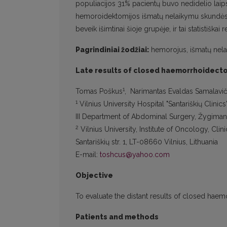
populiacijos 31% pacientų buvo nedidelio laips
hemoroidektomijos išmatų nelaikymu skundėsi 
beveik išimtinai šioje grupėje, ir tai statistiškai
Pagrindiniai žodžiai:
hemorojus, išmatų nela
Late results of closed haemorrhoidect
1
Tomas Poškus
, Narimantas Evaldas Samalavič
1
Vilnius University Hospital "Santariškių Clinics
III Department of Abdominal Surgery, Žygimantų 
2
Vilnius University, Institute of Oncology, Clini
Santariškių str. 1, LT-08660 Vilnius, Lithuania
E-mail:
toshcus@yahoo.com
Objective
To evaluate the distant results of closed hae
Patients and methods