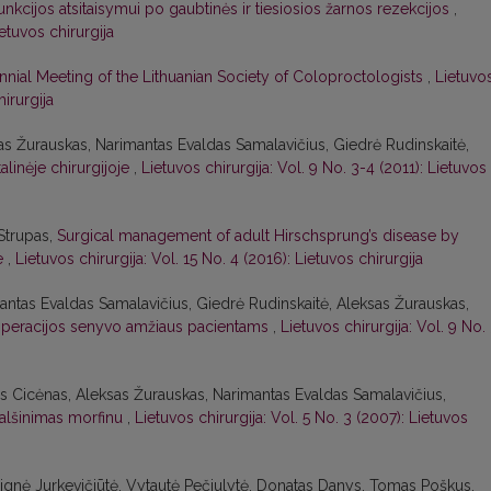
nkcijos atsitaisymui po gaubtinės ir tiesiosios žarnos rezekcijos
,
ietuvos chirurgija
ennial Meeting of the Lithuanian Society of Coloproctologists
,
Lietuvo
hirurgija
ksas Žurauskas, Narimantas Evaldas Samalavičius, Giedrė Rudinskaitė,
linėje chirurgijoje
,
Lietuvos chirurgija: Vol. 9 No. 3-4 (2011): Lietuvos
Strupas,
Surgical management of adult Hirschsprung’s disease by
ve
,
Lietuvos chirurgija: Vol. 15 No. 4 (2016): Lietuvos chirurgija
imantas Evaldas Samalavičius, Giedrė Rudinskaitė, Aleksas Žurauskas,
operacijos senyvo amžiaus pacientams
,
Lietuvos chirurgija: Vol. 9 No.
lius Cicėnas, Aleksas Žurauskas, Narimantas Evaldas Samalavičius,
malšinimas morfinu
,
Lietuvos chirurgija: Vol. 5 No. 3 (2007): Lietuvos
Dignė Jurkevičiūtė, Vytautė Pečiulytė, Donatas Danys, Tomas Poškus,