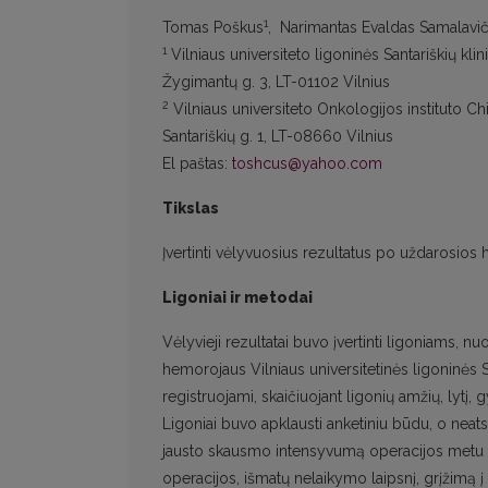
1
Tomas Poškus
, Narimantas Evaldas Samalavič
1
Vilniaus universiteto ligoninės Santariškių klini
Žygimantų g. 3, LT-01102 Vilnius
2
Vilniaus universiteto Onkologijos instituto Chir
Santariškių g. 1, LT-08660 Vilnius
El paštas:
toshcus@yahoo.com
Tikslas
Įvertinti vėlyvuosius rezultatus po uždarosio
Ligoniai ir metodai
Vėlyvieji rezultatai buvo įvertinti ligoniams,
hemorojaus Vilniaus universitetinės ligoninės S
registruojami, skaičiuojant ligonių amžių, lytį
Ligoniai buvo apklausti anketiniu būdu, o neatsa
jausto skausmo intensyvumą operacijos metu ir 
operacijos, išmatų nelaikymo laipsnį, grįžimą