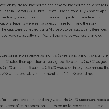
perated on by closed haemorrhoidectomy for haemorrhoidal disease in
 Hospital "Santariškių Clinics" Central Branch from July 2002 to April
pectively, taking into account their demographic characteristics,
ications. Patients were sent a questionnaire form, and the non-
he data were collected using Microsoft Excel statistical differences
ces were statistically significant, if the p value was less than 0.05.
 questionnaire on average 39 months (3 years and 3 months) after the
50.6%) rated their operation as very good, 62 patients (34.8%) as good
ents (3.3%) as bad. 136 patients (76.4%) would definitely recommend the
 (20.2%) would probably recommend; and 6 (3.3%) would not
nt for perianal problems, and only 4 patients (2.3%) underwent repeat
as severe after the operation and lasted up to two weeks. Induction o