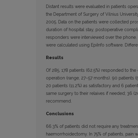
Distant results were evaluated in patients o
the Department of Surgery of Vilnius University
2005. Data on the patients were collected pros
duration of hospital stay, postoperative compl
responders were interviewed over the phone. T
were calculated using EpiInfo software. Differen
Results
Of 285, 178 patients (62.5%) responded to the
operation (range, 27–57 months). 90 patients (
20 patients (11.2%) as satisfactory and 6 pati
same surgery to their relaives if needed; 36
recommend.
Conclusions
66.3% of patients did not require any treatme
haemorrhoidectomy. In 75% of patients, pain w