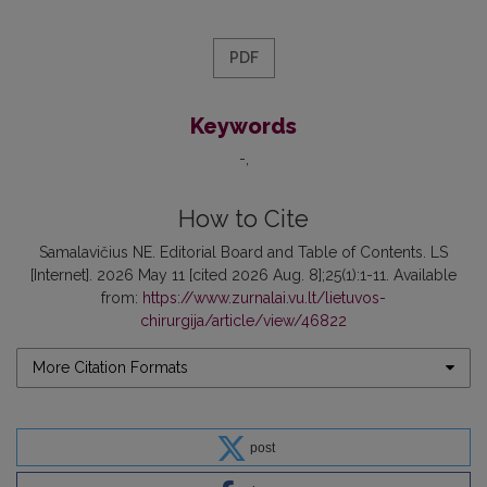
PDF
Keywords
-
How to Cite
Samalavičius NE. Editorial Board and Table of Contents. LS
[Internet]. 2026 May 11 [cited 2026 Aug. 8];25(1):1-11. Available
from:
https://www.zurnalai.vu.lt/lietuvos-
chirurgija/article/view/46822
More Citation Formats
post