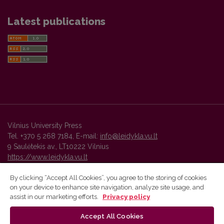
Latest publications
Vilnius University Press
Tel. +370 5 268 7184, E-mail:
info@leidykla.vu.lt
9 Saulėtekis av., LT10222 Vilnius
https://www.leidykla.vu.lt
By clicking “Accept All Cookies”, you agree to the storing of cookies
on your device to enhance site navigation, analyze site usage, and
Vilnius University Press platform and metadata are distributed by
assist in our marketing efforts.
Privacy policy
Creative Commons International License
.
Accept All Cookies