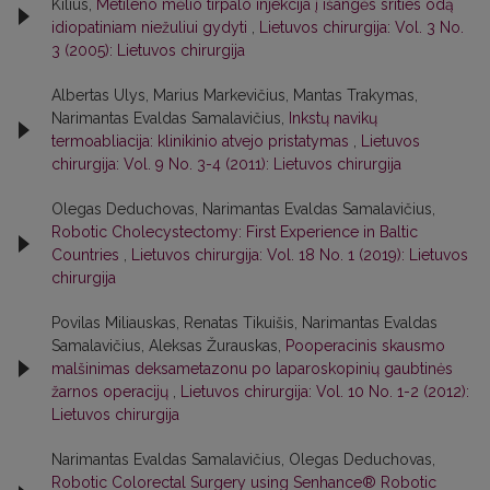
Kilius,
Metileno mėlio tirpalo injekcija į išangės srities odą
idiopatiniam niežuliui gydyti
,
Lietuvos chirurgija: Vol. 3 No.
3 (2005): Lietuvos chirurgija
Albertas Ulys, Marius Markevičius, Mantas Trakymas,
Narimantas Evaldas Samalavičius,
Inkstų navikų
termoabliacija: klinikinio atvejo pristatymas
,
Lietuvos
chirurgija: Vol. 9 No. 3-4 (2011): Lietuvos chirurgija
Olegas Deduchovas, Narimantas Evaldas Samalavičius,
Robotic Cholecystectomy: First Experience in Baltic
Countries
,
Lietuvos chirurgija: Vol. 18 No. 1 (2019): Lietuvos
chirurgija
Povilas Miliauskas, Renatas Tikuišis, Narimantas Evaldas
Samalavičius, Aleksas Žurauskas,
Pooperacinis skausmo
malšinimas deksametazonu po laparoskopinių gaubtinės
žarnos operacijų
,
Lietuvos chirurgija: Vol. 10 No. 1-2 (2012):
Lietuvos chirurgija
Narimantas Evaldas Samalavičius, Olegas Deduchovas,
Robotic Colorectal Surgery using Senhance® Robotic