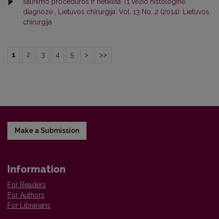
šalinimo procedūros ir netikėta T1 vėžio histologinė
diagnozė
,
Lietuvos chirurgija: Vol. 13 No. 2 (2014): Lietuvos
chirurgija
1
2
3
4
5
>
>>
Make a Submission
Information
For Readers
For Authors
For Librarians