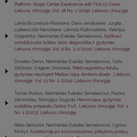
Platform: Single Center Experience with First 13 Cases
,
Lietuvos chirurgija: Vol. 18 No. 1 (2019): Lietuvos chirurgija
Laima Bloznelytė-Plėšnienė, Daiva sendiulienė, Jurgita
Liutkevičiūtė-Navickienė, Laimutė Rutkovskienė, Valerijus
Ostapenko, Narimantas Evaldas Samalavičius,
Išplitusio
sensibilizuoto krūties vėžio diagnostika ir gydymas
,
Lietuvos chirurgija: Vol. 9 No. 3-4 (2011): Lietuvos chirurgija
Donatas Danys, Narimantas Evaldas Samalavičius, Gytis
Žaldokas, Edgaras Smolskas,
Rektovaginalinių fistulių
gydymas naudojant Martius lopą: klinikinis atvejis
,
Lietuvos
chirurgija: Vol. 13 No. 2 (2014): Lietuvos chirurgija
Tomas Poškus, Narimantas Evaldas Samalavičius, Paulius
Žeromskas, Remigijus Šiugžda,
Hemorojaus gydymas
sudėtiniu preparatu Ginkor Fort
,
Lietuvos chirurgija: Vol. 1
No. 1 (2003): Lietuvos chirurgija
Nikas Samuolis, Narimantas Evaldas Samalavičius, Ugnius
Mickys,
Kolektomija po kolonoskopinės piktybinių polipų