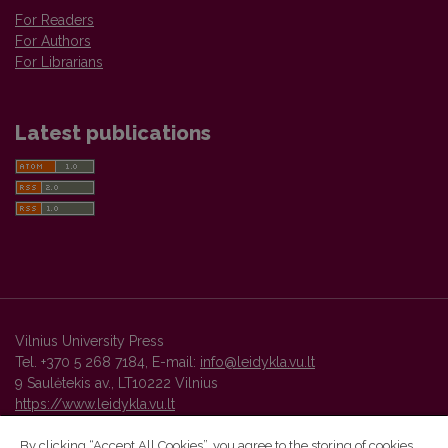
For Readers
For Authors
For Librarians
Latest publications
Vilnius University Press
Tel. +370 5 268 7184, E-mail:
info@leidykla.vu.lt
9 Saulėtekis av., LT10222 Vilnius
https://www.leidykla.vu.lt
By clicking “Accept All Cookies”, you agree to the storing of cookies