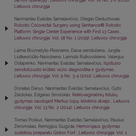
Lietuvos chirurgija
Narimantas Evaldas Samalavičius, Olegas Deduchovas,
Robotic Colorectal Surgery using Senhance® Robotic
Platform: Single Center Experience with First 13 Cases
,
Lietuvos chirurgija: Vol. 18 No. 1 (2019): Lietuvos chirurgija
Laima Bloznelytė-Plėšnienė, Daiva sendiulienė, Jurgita
Liutkevičiūtė-Navickienė, Laimutė Rutkovskienė, Valerijus
Ostapenko, Narimantas Evaldas Samalavičius,
Išplitusio
sensibilizuoto krūties vėžio diagnostika ir gydymas
,
Lietuvos chirurgija: Vol. 9 No. 3-4 (2011): Lietuvos chirurgija
Donatas Danys, Narimantas Evaldas Samalavičius, Gytis
Žaldokas, Edgaras Smolskas,
Rektovaginalinių fistulių
gydymas naudojant Martius lopą: klinikinis atvejis
,
Lietuvos
chirurgija: Vol. 13 No. 2 (2014): Lietuvos chirurgija
Tomas Poškus, Narimantas Evaldas Samalavičius, Paulius
Žeromskas, Remigijus Šiugžda,
Hemorojaus gydymas
sudėtiniu preparatu Ginkor Fort
,
Lietuvos chirurgija: Vol. 1