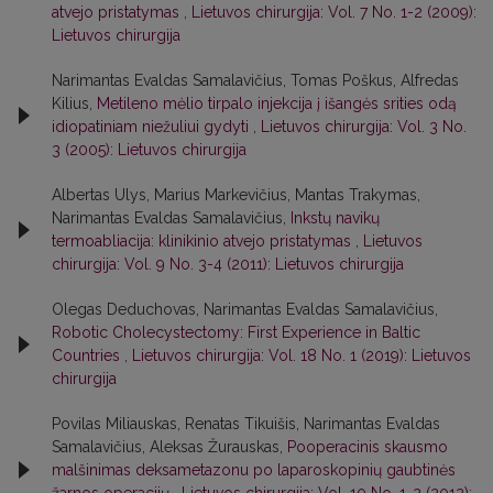
atvejo pristatymas
,
Lietuvos chirurgija: Vol. 7 No. 1-2 (2009):
Lietuvos chirurgija
Narimantas Evaldas Samalavičius, Tomas Poškus, Alfredas
Kilius,
Metileno mėlio tirpalo injekcija į išangės srities odą
idiopatiniam niežuliui gydyti
,
Lietuvos chirurgija: Vol. 3 No.
3 (2005): Lietuvos chirurgija
Albertas Ulys, Marius Markevičius, Mantas Trakymas,
Narimantas Evaldas Samalavičius,
Inkstų navikų
termoabliacija: klinikinio atvejo pristatymas
,
Lietuvos
chirurgija: Vol. 9 No. 3-4 (2011): Lietuvos chirurgija
Olegas Deduchovas, Narimantas Evaldas Samalavičius,
Robotic Cholecystectomy: First Experience in Baltic
Countries
,
Lietuvos chirurgija: Vol. 18 No. 1 (2019): Lietuvos
chirurgija
Povilas Miliauskas, Renatas Tikuišis, Narimantas Evaldas
Samalavičius, Aleksas Žurauskas,
Pooperacinis skausmo
malšinimas deksametazonu po laparoskopinių gaubtinės
žarnos operacijų
,
Lietuvos chirurgija: Vol. 10 No. 1-2 (2012):