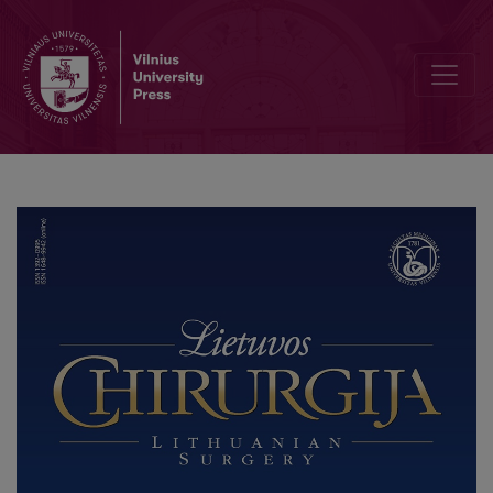
Conference Program of „Vilnius Surgical Symposium for Young S