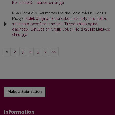
No. 1 (2003): Lietuvos chirurgija
Nikas Samuolis, Narimantas Evaldas Samalavičius, Ugnius
Mickys,
Kolektomija po kolonoskopinės piktybinių polipų
šalinimo procedūros ir netikėta T1 vėžio histologinė
diagnozė
,
Lietuvos chirurgija: Vol. 13 No. 2 (2014): Lietuvos
chirurgija
1
2
3
4
5
>
>>
Make a Submission
Information