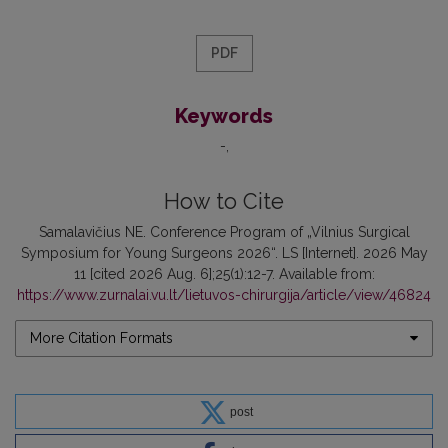
PDF
Keywords
-
How to Cite
Samalavičius NE. Conference Program of „Vilnius Surgical
Symposium for Young Surgeons 2026“. LS [Internet]. 2026 May
11 [cited 2026 Aug. 6];25(1):12-7. Available from:
https://www.zurnalai.vu.lt/lietuvos-chirurgija/article/view/46824
More Citation Formats
post