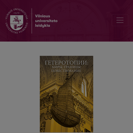
Гетеротопии: миры, границы, повествование