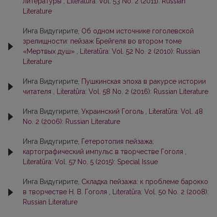
литературы
,
Literatūra: Vol. 53 No. 2 (2011): Russian
Literature
Инга Видугирите,
Об одном источнике гоголевской
зрелищности: пейзаж Брейгеля во втором томе
«Мертвых душ»
,
Literatūra: Vol. 52 No. 2 (2010): Russian
Literature
Инга Видугирите,
Пушкинская эпоха в ракурсе истории
читателя
,
Literatūra: Vol. 58 No. 2 (2016): Russian Literature
Инга Видугирите,
Украинский Гоголь
,
Literatūra: Vol. 48
No. 2 (2006): Russian Literature
Инга Видугирите,
Гетеротопия пейзажа:
картографический импульс в творчестве Гоголя
,
Literatūra: Vol. 57 No. 5 (2015): Special Issue
Инга Видугирите,
Складка пейзажа: к проблеме барокко
в творчестве Н. В. Гоголя
,
Literatūra: Vol. 50 No. 2 (2008):
Russian Literature