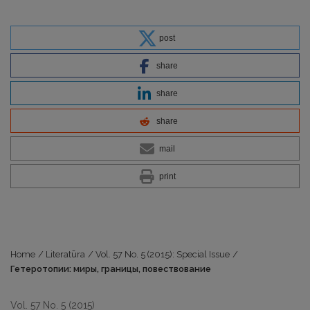
post
share
share
share
mail
print
Home
/
Literatūra
/
Vol. 57 No. 5 (2015): Special Issue
/
Гетеротопии: миры, границы, повествование
Vol. 57 No. 5 (2015)