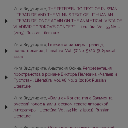
Инга Видугирите,
THE PETERSBURG TEXT OF RUSSIAN
LITERATURE AND THE VILNIUS TEXT OF LITHUANIAN
LITERATURE: ONCE AGAIN ON THE ANALYTICAL VISTA OF
VLADIMIR TOPOROV’S CONCEPT
,
Literatūra: Vol. 55 No. 2
(2013): Russian Literature
Инга Видугирите,
Гетеротопии: миры, границы,
повествование
,
Literatūra: Vol. 57 No. 5 (2015): Special
Issue
Инга Видугирите, Анастасия Осина,
Репрезентация
пространства в романе Виктора Пелевина «Чапаев и
Пустота»
,
Literatūra: Vol. 58 No. 2 (2016): Russian
Literature
Инга Видугирите,
«Вильна» Константина Бальмонта:
русский голос в вильнюсском тексте литовской
литературы
,
Literatūra: Vol. 53 No. 2 (2011): Russian
Literature
Инга Видугирите,
Об одном источнике гоголевской