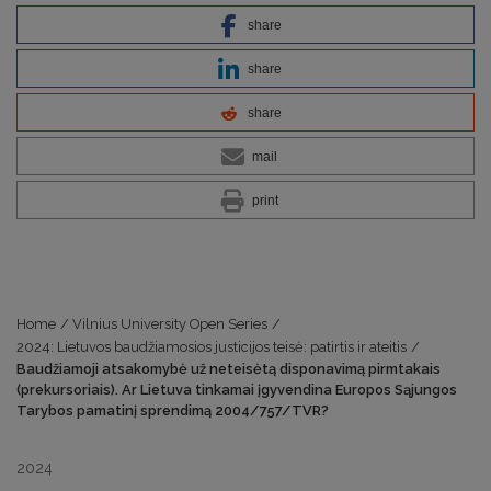
share
share
share
mail
print
Home
/
Vilnius University Open Series
/
2024: Lietuvos baudžiamosios justicijos teisė: patirtis ir ateitis
/
Baudžiamoji atsakomybė už neteisėtą disponavimą pirmtakais
(prekursoriais). Ar Lietuva tinkamai įgyvendina Europos Sąjungos
Tarybos pamatinį sprendimą 2004/757/TVR?
2024