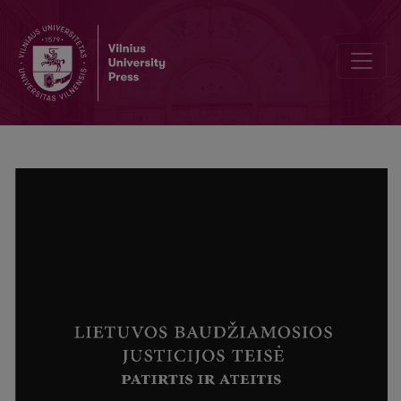
Baudžiamoji atsakomybė už neteisėtą disponavimą pirmtakais (pre