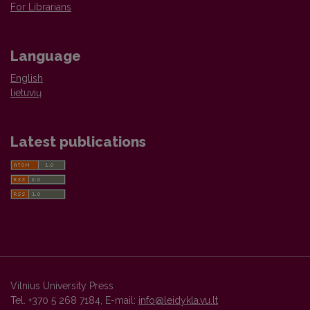
For Librarians
Language
English
lietuvių
Latest publications
Vilnius University Press
Tel. +370 5 268 7184, E-mail:
info@leidykla.vu.lt