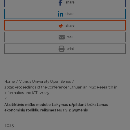
share
share
share
mail
print
Home
/
Vilnius University Open Series
/
2025: Proceedings of the Conference "Lithuanian MSc Research in
Informatics and ICT". 2025
/
Atsitiktinio miško modelio taikymas užpildant trūkstamas
ekonominių rodiklių reikšmes NUTS 2 lygmeniu
2025