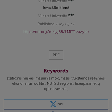
Vilnius University
Irma Šileikienė
Vilnius University
Published 2025-05-12
https://doi.org/10.15388/LMITT.2025.20
PDF
Keywords
atsitiktinis miškas
mašininis mokymasis
trūkstamos reikšmės
ekonominiai rodikliai
NUTS 2 regionai
hiperparametrų
optimizavimas
post