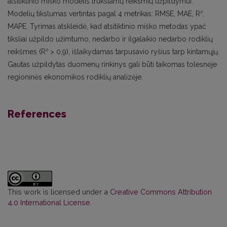
atsitiktinio miško modelis trūkstamų reikšmių užpildymui.
Modelių tikslumas vertintas pagal 4 metrikas: RMSE, MAE, R²,
MAPE. Tyrimas atskleidė, kad atsitiktinio miško metodas ypač
tiksliai užpildo užimtumo, nedarbo ir ilgalaikio nedarbo rodiklių
reikšmes (R² > 0,9), išlaikydamas tarpusavio ryšius tarp kintamųjų.
Gautas užpildytas duomenų rinkinys gali būti taikomas tolesnėje
regioninės ekonomikos rodiklių analizėje.
References
This work is licensed under a
Creative Commons Attribution
4.0 International License
.