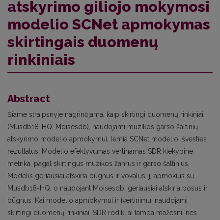
atskyrimo giliojo mokymosi
modelio SCNet apmokymas
skirtingais duomenų
rinkiniais
Abstract
Šiame straipsnyje nagrinėjama, kaip skirtingi duomenų rinkiniai
(Musdb18-HQ, Moisesdb), naudojami muzikos garso šaltinių
atskyrimo modelio apmokymui, lemia SCNet modelio išvesties
rezultatus. Modelio efektyvumas vertinamas SDR kiekybine
metrika, pagal skirtingus muzikos žanrus ir garso šaltinius.
Modelis geriausiai atskiria būgnus ir vokalus, jį apmokius su
Musdb18-HQ, o naudojant Moisesdb, geriausiai atskiria bosus ir
būgnus. Kai modelio apmokymui ir įvertinimui naudojami
skirtingi duomenų rinkiniai, SDR rodikliai tampa mažesni, nes