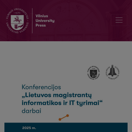
Muzikos garso šaltinių atskyrimo giliojo mokymosi modelio SCNet