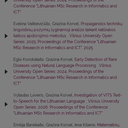
University Open Series: 2024: Proceedings of the
Conference "Lithuanian MSc Research in Informatics and
ICT"
Evelina Vaitkevičiūtė, Gražina Korvel,
Propagandos technikų
lingvistinių požymių lyginamoji analizė taikant natūralios
kalbos apdorojimo metodus
,
Vilnius University Open
Series: 2025: Proceedings of the Conference "Lithuanian
MSc Research in Informatics and ICT". 2025
Eglė Kondrataitė, Gražina Korvel,
Early Detection of Rare
Diseases using Natural Language Processing
,
Vilnius
University Open Series: 2024: Proceedings of the
Conference "Lithuanian MSc Research in Informatics and
ICT"
Vytautas Lėveris, Gražina Korvel,
Investigation of VITS Text-
to-Speech for the Lithuanian Language
,
Vilnius University
Open Series: 2026: Proceedings of the Conference
"Lithuanian MSc Research in Informatics and ICT"
Emilija Bareikaitė, Gražina Korvel, Ieva Kilienė,
Matematinių