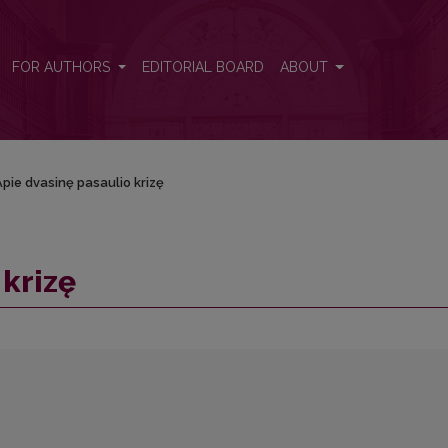
FOR AUTHORS
EDITORIAL BOARD
ABOUT
pie dvasinę pasaulio krizę
 krizę