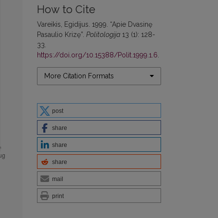
How to Cite
Vareikis, Egidijus. 1999. “Apie Dvasinę
Pasaulio Krizę”.
Politologija
13 (1): 128-
33.
https://doi.org/10.15388/Polit.1999.1.6
.
More Citation Formats
post
share
share
share
mail
print