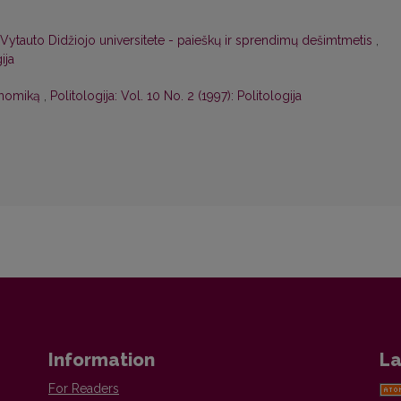
 Vytauto Didžiojo universitete - paieškų ir sprendimų dešimtmetis
,
ija
konomiką
,
Politologija: Vol. 10 No. 2 (1997): Politologija
Information
La
For Readers