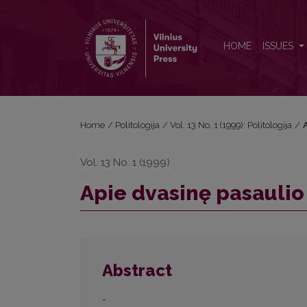
Apie dvasinę pasaulio krizę
HOME
ISSUES
Home
/
Politologija
/
Vol. 13 No. 1 (1999): Politologija
/
A
Vol. 13 No. 1 (1999)
Apie dvasinę pasaulio
Abstract
-