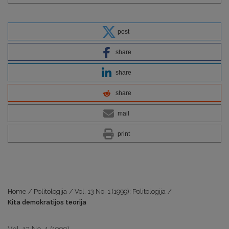
post
share
share
share
mail
print
Home
/
Politologija
/
Vol. 13 No. 1 (1999): Politologija
/
Kita demokratijos teorija