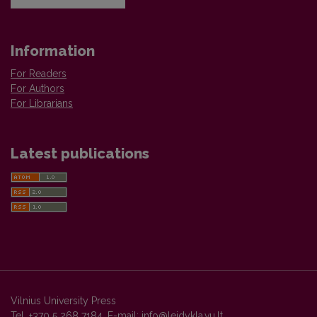
Information
For Readers
For Authors
For Librarians
Latest publications
Vilnius University Press
Tel. +370 5 268 7184, E-mail:
info@leidykla.vu.lt