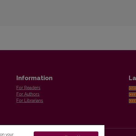
Information
La
For Readers
For Authors
For Librarians
 on your