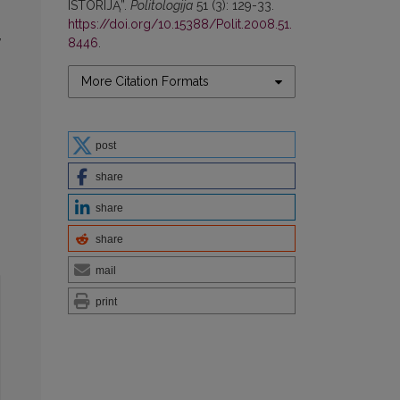
ISTORIJĄ”.
Politologija
51 (3): 129-33.
https://doi.org/10.15388/Polit.2008.51.
,
8446
.
More Citation Formats
post
share
share
share
mail
print