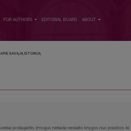
FOR AUTHORS
EDITORIAL BOARD
ABOUT
APIE SAVĄJĄ ISTORIJĄ
sveikai protaujantis žmogus niekada neskaito knygos nuo pradžios iki