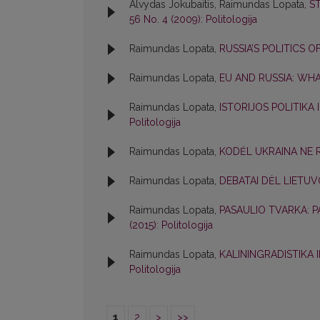
Alvydas Jokubaitis, Raimundas Lopata,
S
56 No. 4 (2009): Politologija
Raimundas Lopata,
RUSSIA’S POLITICS 
Raimundas Lopata,
EU AND RUSSIA: WH
Raimundas Lopata,
ISTORIJOS POLITIKA
Politologija
Raimundas Lopata,
KODĖL UKRAINA NE 
Raimundas Lopata,
DEBATAI DĖL LIETUV
Raimundas Lopata,
PASAULIO TVARKA: P
(2015): Politologija
Raimundas Lopata,
KALININGRADISTIKA
Politologija
1
2
>
>>