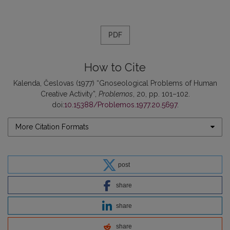
PDF
How to Cite
Kalenda, Česlovas (1977) “Gnoseological Problems of Human
Creative Activity”,
Problemos
, 20, pp. 101–102.
doi:
10.15388/Problemos.1977.20.5697
.
More Citation Formats
post
share
share
share