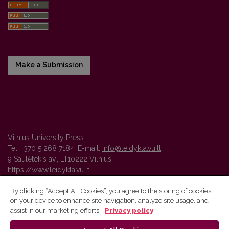
Make a Submission
Vilnius University Press
Tel. +370 5 268 7184, E-mail:
info@leidykla.vu.lt
9 Saulėtekis av., LT10222 Vilnius
https://www.leidykla.vu.lt
By clicking “Accept All Cookies”, you agree to the storing of cookies
on your device to enhance site navigation, analyze site usage, and
Vilnius University Press platform and metadata are distributed by
assist in our marketing efforts.
Privacy policy
Creative Commons International License
.