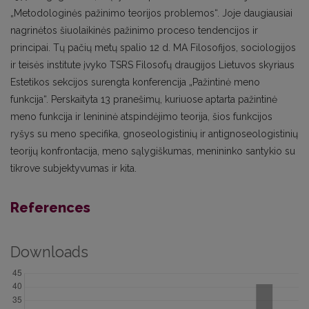
„Metodologinės pažinimo teorijos problemos“. Joje daugiausiai
nagrinėtos šiuolaikinės pažinimo proceso tendencijos ir
principai. Tų pačių metų spalio 12 d. MA Filosofijos, sociologijos
ir teisės institute įvyko TSRS Filosofų draugijos Lietuvos skyriaus
Estetikos sekcijos surengta konferencija „Pažintinė meno
funkcija“. Perskaityta 13 pranešimų, kuriuose aptarta pažintinė
meno funkcija ir lenininė atspindėjimo teorija, šios funkcijos
ryšys su meno specifika, gnoseologistinių ir antignoseologistinių
teorijų konfrontacija, meno sąlygiškumas, menininko santykio su
tikrove subjektyvumas ir kita.
References
Downloads