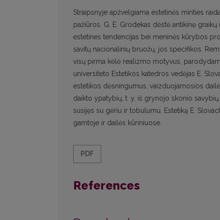
Straipsnyje apžvelgiama estetinės minties rai
pažiūros. G. E. Grodekas dėstė antikinę graikų i
estetines tendencijas bei meninės kūrybos pro
savitų nacionalinių bruožų, jos specifikos. Rem
visų pirma kėlė realizmo motyvus, parodydamas, k
universiteto Estetikos katedros vedėjas E. Slo
estetikos dėsningumus, vaizduojamosios dailės p
daikto ypatybių, t. y. iš grynojo skonio savybių. 
susijęs su gėriu ir tobulumu. Estetiką E. Slovac
gamtoje ir dailės kūriniuose.
PDF
References