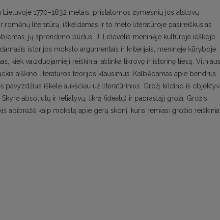
da Lietuvoje 1770–1832 metais, pristatomos žymesnių jos atstovų
r romėnų literatūrą, iškeldamas ir to meto literatūroje pasireiškusias
blemas, jų sprendimo būdus. J. Lelevelis meninėje kultūroje ieškojo
damasis istorijos mokslo argumentais ir kriterijais, meninėje kūryboje
iek vaizduojamieji reiškiniai atitinka tikrovę ir istorinę tiesą. Vilniau
vackis aiškino literatūros teorijos klausimus. Kalbėdamas apie bendrus
avyzdžius iškėlė aukščiau už literatūrinius. Grožį kildino iš objektyv
Skyrė absoliutų ir reliatyvų, tikrą (idealų) ir paprastąjį grožį. Grožis
kis apibrėžė kaip mokslą apie gerą skonį, kuris remiasi grožio reiškinia