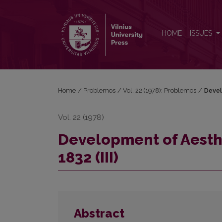
Development of Aesthetic Views in Lithuania in 1770-
HOME
ISSUES
Home
/
Problemos
/
Vol. 22 (1978): Problemos
/
Devel
Vol. 22 (1978)
Development of Aesthe
1832 (III)
Abstract