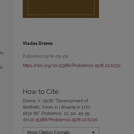
-
s
Vladas Drėma
ių
Published 1978-09-29
https://doi.org/10.15388/Problemos.1978.22.6230
is
How to Cite
Drėma, V. (1978) “Development of
Aesthetic Views in Lithuania in 1770-
1832 (III)”,
Problemos
, 22, pp. 49–59.
doi:
10.15388/Problemos.1978.22.6230
.
More Citation Formats