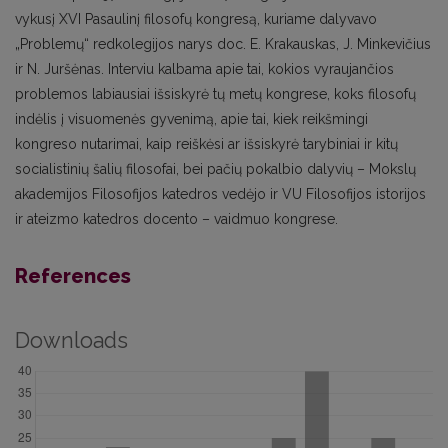
vykusį XVI Pasaulinį filosofų kongresą, kuriame dalyvavo
„Problemų“ redkolegijos narys doc. E. Krakauskas, J. Minkevičius
ir N. Juršėnas. Interviu kalbama apie tai, kokios vyraujančios
problemos labiausiai išsiskyrė tų metų kongrese, koks filosofų
indėlis į visuomenės gyvenimą, apie tai, kiek reikšmingi
kongreso nutarimai, kaip reiškėsi ar išsiskyrė tarybiniai ir kitų
socialistinių šalių filosofai, bei pačių pokalbio dalyvių – Mokslų
akademijos Filosofijos katedros vedėjo ir VU Filosofijos istorijos
ir ateizmo katedros docento – vaidmuo kongrese.
References
Downloads