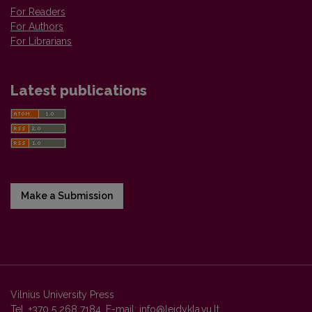
For Readers
For Authors
For Librarians
Latest publications
Make a Submission
Vilnius University Press
Tel. +370 5 268 7184, E-mail:
info@leidykla.vu.lt