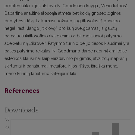
problematika ir jos atstovo N. Goodmano knyga „Meno kalbos“.
Dabartinė analitinė filosofija atmeta bet kokią gnoseologinės
duotybės idėją. Laikomasi požiūrio, jog filosofas iš principo
negali rasti „lango į tikrovę“, pro kurį žvelgdamas jis galėtų
pamatuoti ikifilosofinio (kasdieninio arba mokslinio) patyrimo
adekvatumą „tikrovei“. Patyrimo turinio bei jo tiesos klausimai yra
paties patyrimo reikalas. N. Goodmano darbe nagrinėjami tokie
estetikos klausimai kaip vaizdavimo prigimtis, atvaizdų ir aprašų
skirtumai ir panašumai, metafora ir jos rūšys, išraiška mene,
meno kūrinių tapatumo kriterijai ir kita.
References
Downloads