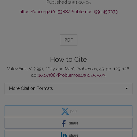
Published 1991-10-05
https://doi.org/10.15388/Problemos.1991.45.7073
PDF
How to Cite
Valevičius, V. (1991) “City and Man”,
Problemos
, 45, pp. 125–126.
doi:
10.15388/Problemos.1991.45.7073
.
More Citation Formats
post
share
share