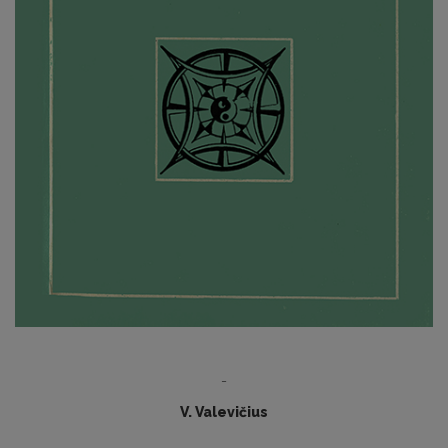
-
V. Valevičius