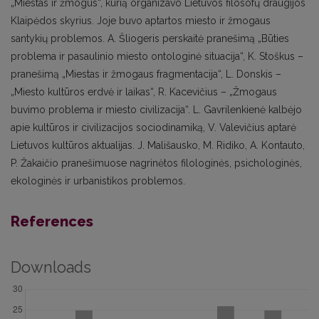
„Miestas ir žmogus“, kurią organizavo Lietuvos filosofų draugijos
Klaipėdos skyrius. Joje buvo aptartos miesto ir žmogaus
santykių problemos. A. Šliogeris perskaitė pranešimą „Būties
problema ir pasaulinio miesto ontologinė situacija“, K. Stoškus –
pranešimą „Miestas ir žmogaus fragmentacija“, L. Donskis –
„Miesto kultūros erdvė ir laikas“, R. Kacevičius – „Žmogaus
buvimo problema ir miesto civilizacija“. L. Gavrilenkienė kalbėjo
apie kultūros ir civilizacijos sociodinamiką, V. Valevičius aptarė
Lietuvos kultūros aktualijas. J. Mališausko, M. Ridiko, A. Kontauto,
P. Žakaičio pranešimuose nagrinėtos filologinės, psichologinės,
ekologinės ir urbanistikos problemos.
References
Downloads