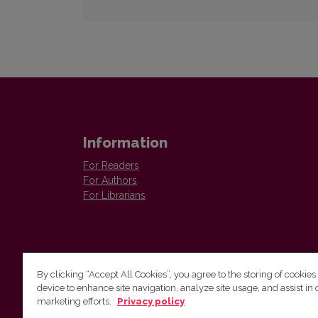
Information
For Readers
For Authors
For Librarians
By clicking “Accept All Cookies”, you agree to the storing of cookies
device to enhance site navigation, analyze site usage, and assist in 
Vilnius University Press
marketing efforts.
Privacy policy
Tel. +370 5 268 7184, E-mail:
info@leidykla.vu.lt