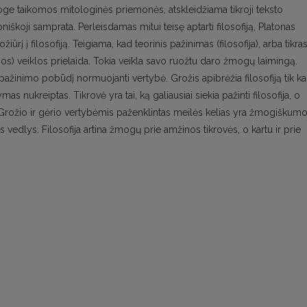
oge taikomos mitologinės priemonės, atskleidžiama tikroji teksto
toniškoji samprata. Perleisdamas mitui teisę aptarti filosofiją, Platonas
ožiūrį į filosofiją. Teigiama, kad teorinis pažinimas (filosofija), arba tikra
gos) veiklos prielaida. Tokia veikla savo ruožtu daro žmogų laimingą.
o pažinimo pobūdį normuojanti vertybė. Grožis apibrėžia filosofiją tik ka
s nukreiptas. Tikrovė yra tai, ką galiausiai siekia pažinti filosofija, o
Grožio ir gėrio vertybėmis paženklintas meilės kelias yra žmogiškum
nis vedlys. Filosofija artina žmogų prie amžinos tikrovės, o kartu ir prie