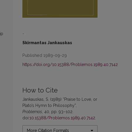
s
-
ip
Skirmantas Jankauskas
o
Published 1989-09-29
https://doi.org/10.15388/Problemos.1989.40.7142
How to Cite
Jankauskas, S. (1989) “Praise to Love, or
Plato’s Hymn to Philosophy”,
Problemos
, 40, pp. 93–102.
doi:
10.15388/Problemos.1989.40.7142
.
More Citation Formats