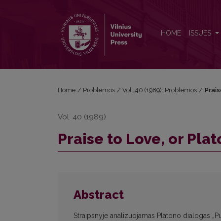
Praise to Love, or Plato's Hymn to Philosophy
HOME
ISSUES
Home
/
Problemos
/
Vol. 40 (1989): Problemos
/
Prais
Vol. 40 (1989)
Praise to Love, or Pla
Abstract
Straipsnyje analizuojamas Platono dialogas „P