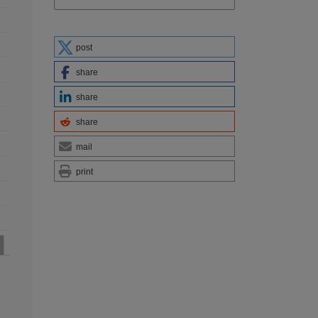
post
share
share
share
mail
print