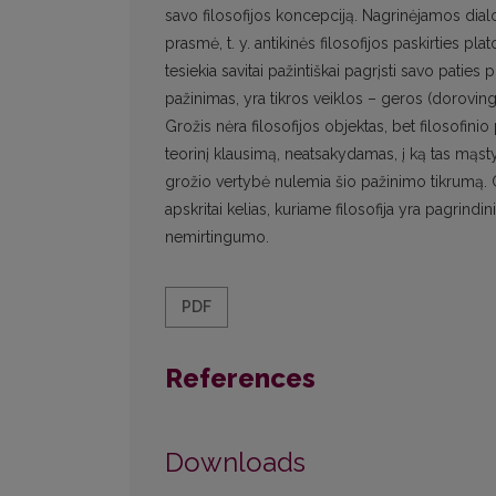
savo filosofijos koncepciją. Nagrinėjamos dial
prasmė, t. y. antikinės filosofijos paskirties pla
tesiekia savitai pažintiškai pagrįsti savo paties p
pažinimas, yra tikros veiklos – geros (dorovin
Grožis nėra filosofijos objektas, bet filosofini
teorinį klausimą, neatsakydamas, į ką tas mąstyma
grožio vertybė nulemia šio pažinimo tikrumą. 
apskritai kelias, kuriame filosofija yra pagrindi
nemirtingumo.
PDF
References
Downloads