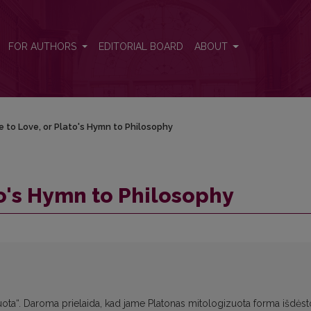
FOR AUTHORS
EDITORIAL BOARD
ABOUT
e to Love, or Plato's Hymn to Philosophy
to's Hymn to Philosophy
uota“. Daroma prielaida, kad jame Platonas mitologizuota forma išdėst