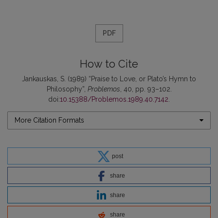
PDF
How to Cite
Jankauskas, S. (1989) “Praise to Love, or Plato’s Hymn to
Philosophy”,
Problemos
, 40, pp. 93–102.
doi:
10.15388/Problemos.1989.40.7142
.
More Citation Formats
post
share
share
share