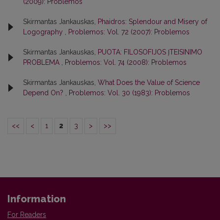
(2009): Problemos
Skirmantas Jankauskas,
Phaidros: Splendour and Misery of
Logography
,
Problemos: Vol. 72 (2007): Problemos
Skirmantas Jankauskas,
PUOTA: FILOSOFIJOS ĮTEISINIMO
PROBLEMA
,
Problemos: Vol. 74 (2008): Problemos
Skirmantas Jankauskas,
What Does the Value of Science
Depend On?
,
Problemos: Vol. 30 (1983): Problemos
<<
<
1
2
3
>
>>
Information
For Readers