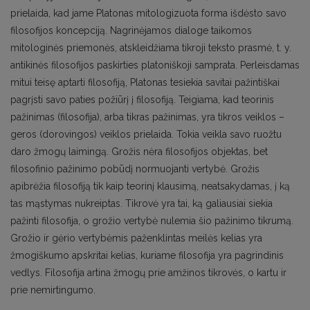
prielaida, kad jame Platonas mitologizuota forma išdėsto savo
filosofijos koncepciją. Nagrinėjamos dialoge taikomos
mitologinės priemonės, atskleidžiama tikroji teksto prasmė, t. y.
antikinės filosofijos paskirties platoniškoji samprata. Perleisdamas
mitui teisę aptarti filosofiją, Platonas tesiekia savitai pažintiškai
pagrįsti savo paties požiūrį į filosofiją. Teigiama, kad teorinis
pažinimas (filosofija), arba tikras pažinimas, yra tikros veiklos –
geros (dorovingos) veiklos prielaida. Tokia veikla savo ruožtu
daro žmogų laimingą. Grožis nėra filosofijos objektas, bet
filosofinio pažinimo pobūdį normuojanti vertybė. Grožis
apibrėžia filosofiją tik kaip teorinį klausimą, neatsakydamas, į ką
tas mąstymas nukreiptas. Tikrovė yra tai, ką galiausiai siekia
pažinti filosofija, o grožio vertybė nulemia šio pažinimo tikrumą.
Grožio ir gėrio vertybėmis paženklintas meilės kelias yra
žmogiškumo apskritai kelias, kuriame filosofija yra pagrindinis
vedlys. Filosofija artina žmogų prie amžinos tikrovės, o kartu ir
prie nemirtingumo.