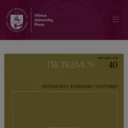
Praise to Love, or Plato's Hymn to Philosophy