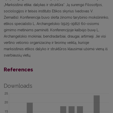
„Marksistinė etika: dalykas ir struktūra“. Ją surengė Filosofijos,
sociologijos ir teisės instituto Etikos skyrius (vadovas V.
Žemaitis). Konferencija buvo skirta žinomo tarybinio mokslininko,
etikos specialisto L. Archangelskio (1925–1982) 60-osioms
gimimo metinėms paminėti. Konferencijoje kalbėjo buvę L.
Archangelskio mokiniai, bendradarbiai, draugai, artimieji. Jie visi
vertino velionio organizacinę ir teorinę veiklą, kurioje
marksistinės etikos dalyko ir struktūros klausimai užėmė vieną iš
svarbiausių vietų.
References
Downloads