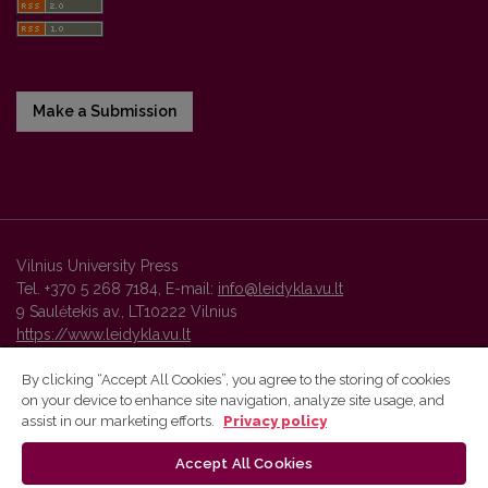
Make a Submission
Vilnius University Press
Tel. +370 5 268 7184, E-mail:
info@leidykla.vu.lt
9 Saulėtekis av., LT10222 Vilnius
https://www.leidykla.vu.lt
By clicking “Accept All Cookies”, you agree to the storing of cookies
on your device to enhance site navigation, analyze site usage, and
Vilnius University Press platform and metadata are distributed by
assist in our marketing efforts.
Privacy policy
Creative Commons International License
.
Accept All Cookies