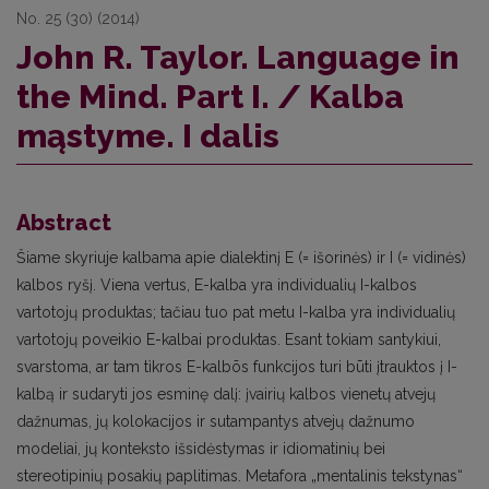
No. 25 (30) (2014)
John R. Taylor. Language in
the Mind. Part I. / Kalba
mąstyme. I dalis
Abstract
Šiame skyriuje kalbama apie dialektinį E (= išorinės) ir I (= vidinės)
kalbos ryšį. Viena vertus, E-kalba yra individualių I-kalbos
vartotojų produktas; tačiau tuo pat metu I-kalba yra individualių
vartotojų poveikio E-kalbai produktas. Esant tokiam santykiui,
svarstoma, ar tam tìkros E-kalbõs funkcijos turi būti įtrauktos į I-
kalbą ir sudaryti jos esminę dalį: įvairių kalbos vienetų atvejų
dažnumas, jų kolokacijos ir sutampantys atvejų dažnumo
modeliai, jų konteksto išsidėstymas ir idiomatinių bei
stereotipinių posakių paplitimas. Metafora „mentalinis tekstynas“