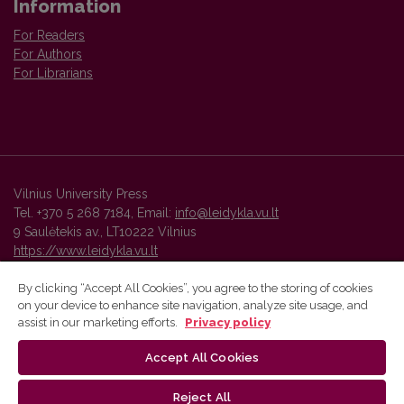
Information
For Readers
For Authors
For Librarians
Vilnius University Press
Tel. +370 5 268 7184, Email:
info@leidykla.vu.lt
9 Saulėtekis av., LT10222 Vilnius
https://www.leidykla.vu.lt
By clicking “Accept All Cookies”, you agree to the storing of cookies
on your device to enhance site navigation, analyze site usage, and
Vilnius University Press platform and metadata are distributed by
assist in our marketing efforts.
Privacy policy
Creative Commons International License
.
Accept All Cookies
Reject All