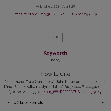
Published 2014 April 25
https://doi.org/10.15388/RESPECTUS.2014.25.30.19
PDF
Keywords
none
How to Cite
Nemickienė, Živilė (tran.) (2014) “John R. Taylor. Language in the
Mind. Part I. / Kalba mąstyme. I dalis”,
Respectus Philologicus
, (25
(30), pp. 244–253. doi:
10.15388/RESPECTUS.2014.25.30.19
.
More Citation Formats