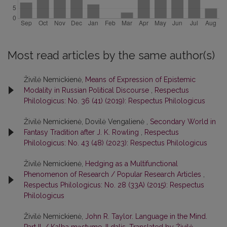
Most read articles by the same author(s)
Živilė Nemickienė,
Means of Expression of Epistemic
Modality in Russian Political Discourse
,
Respectus
Philologicus: No. 36 (41) (2019): Respectus Philologicus
Živilė Nemickienė, Dovilė Vengalienė ,
Secondary World in
Fantasy Tradition after J. K. Rowling
,
Respectus
Philologicus: No. 43 (48) (2023): Respectus Philologicus
Živilė Nemickienė,
Hedging as a Multifunctional
Phenomenon of Research / Popular Research Articles
,
Respectus Philologicus: No. 28 (33A) (2015): Respectus
Philologicus
Živilė Nemickienė,
John R. Taylor. Language in the Mind.
Part II. / Kalba mąstyme. II dalis. Translated by Živilė