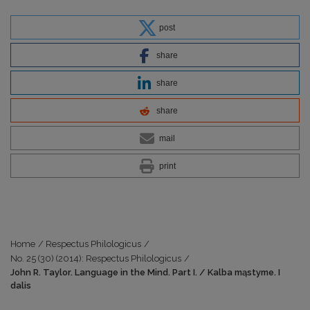
post
share
share
share
mail
print
Home
/
Respectus Philologicus
/
No. 25 (30) (2014): Respectus Philologicus
/
John R. Taylor. Language in the Mind. Part I. / Kalba mąstyme. I
dalis