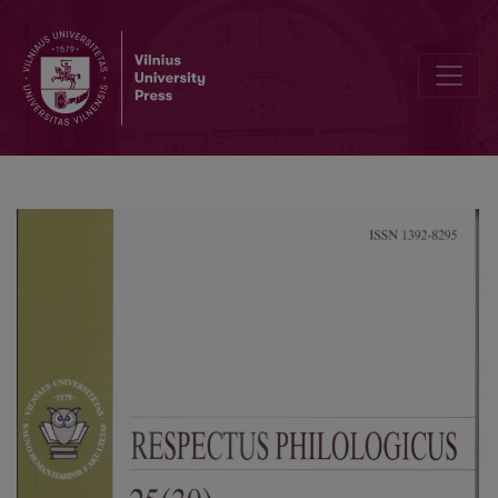
John R. Taylor. Language in the Mind. Part I. / Kalba mąstyme. I dali