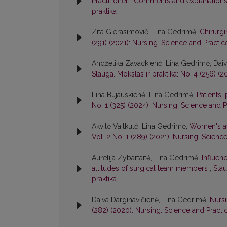
Practitioner”. Comments and explanation
praktika
Zita Gierasimovič, Lina Gedrimė,
Chirurg
(291) (2021): Nursing. Science and Practic
Andželika Zavackienė, Lina Gedrimė, Daiva
Slauga. Mokslas ir praktika: No. 4 (256) (2
Lina Bujauskienė, Lina Gedrimė,
Patients'
No. 1 (325) (2024): Nursing. Science and P
Akvilė Vaitkutė, Lina Gedrimė,
Women's aw
Vol. 2 No. 1 (289) (2021): Nursing. Scienc
Aurelija Zybartaitė, Lina Gedrimė,
Influen
attitudes of surgical team members
,
Slau
praktika
Daiva Darginavičienė, Lina Gedrimė,
Nursi
(282) (2020): Nursing. Science and Practi