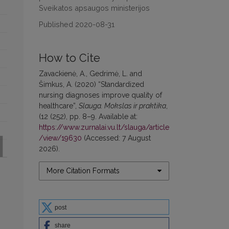
Sveikatos apsaugos ministerijos
Published 2020-08-31
How to Cite
Zavackienė, A., Gedrimė, L. and
Šimkus, A. (2020) “Standardized
nursing diagnoses improve quality of
healthcare”,
Slauga. Mokslas ir praktika
,
(12 (252), pp. 8–9. Available at:
https://www.zurnalai.vu.lt/slauga/article
/view/19630
(Accessed: 7 August
2026).
More Citation Formats
post
share