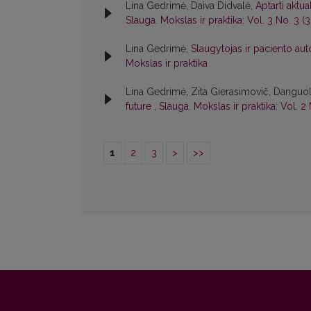
Lina Gedrimė, Daiva Didvalė,
Aptarti aktu
Slauga. Mokslas ir praktika: Vol. 3 No. 3 (
Lina Gedrimė,
Slaugytojas ir paciento au
Mokslas ir praktika
Lina Gedrimė, Zita Gierasimovič, Danguol
future
,
Slauga. Mokslas ir praktika: Vol. 2
1
2
3
>
>>