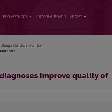
 healthcare
FOR AUTHORS
EDITORIAL BOARD
ABOUT
): Slauga. Mokslas ir praktika
/
healthcare
diagnoses improve quality of