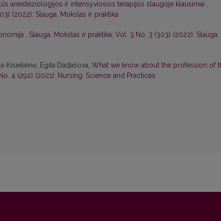
alūs anesteziologijos ir intensyviosios terapijos slaugoje klausimai
,
303) (2022): Slauga. Mokslas ir praktika
tonomija
,
Slauga. Mokslas ir praktika: Vol. 3 No. 3 (303) (2022): Slauga.
ė Kisielienė, Egita Dadašova,
What we know about the profession of t
 No. 4 (292) (2021): Nursing. Science and Practices