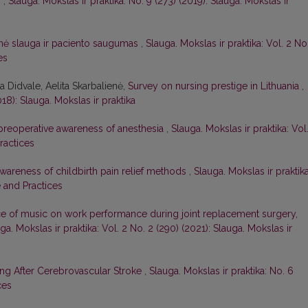
s
,
Slauga. Mokslas ir praktika: No. 9 (273) (2019): Slauga. Mokslas ir
inė slauga ir paciento saugumas
,
Slauga. Mokslas ir praktika: Vol. 2 No
es
 Didvale, Aelita Skarbalienė,
Survey on nursing prestige in Lithuania
,
018): Slauga. Mokslas ir praktika
 preoperative awareness of anesthesia
,
Slauga. Mokslas ir praktika: Vol.
ractices
areness of childbirth pain relief methods
,
Slauga. Mokslas ir praktika
e and Practices
ce of music on work performance during joint replacement surgery,
ga. Mokslas ir praktika: Vol. 2 No. 2 (290) (2021): Slauga. Mokslas ir
ng After Cerebrovascular Stroke
,
Slauga. Mokslas ir praktika: No. 6
ces