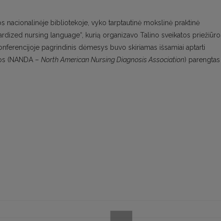
s nacionalinėje bibliotekoje, vyko tarptautinė mokslinė praktinė
dardized nursing language“, kurią organizavo Talino sveikatos priežiūro
 Konferencijoje pagrindinis dėmesys buvo skiriamas išsamiai aptarti
jos (NANDA –
North
American Nursing Diagnosis Association
) parengtas