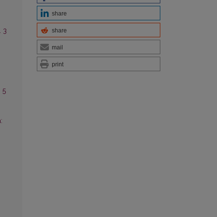
share
. 3
share
mail
print
 5
: