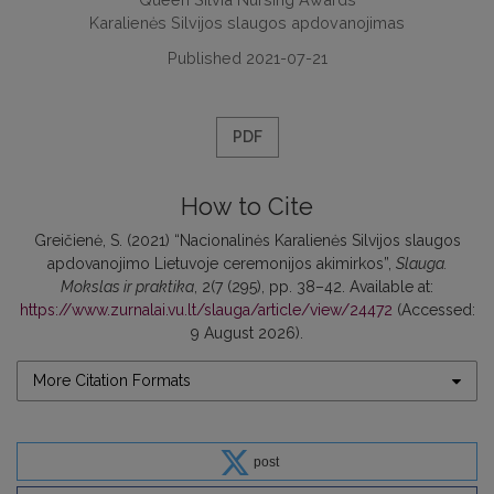
Karalienės Silvijos slaugos apdovanojimas
Published 2021-07-21
PDF
How to Cite
Greičienė, S. (2021) “Nacionalinės Karalienės Silvijos slaugos
apdovanojimo Lietuvoje ceremonijos akimirkos”,
Slauga.
Mokslas ir praktika
, 2(7 (295), pp. 38–42. Available at:
https://www.zurnalai.vu.lt/slauga/article/view/24472
(Accessed:
9 August 2026).
More Citation Formats
post