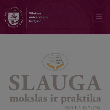
Nacionalinės Karalienės Silvijos slaugos apdovanojimo Lietuvoje c