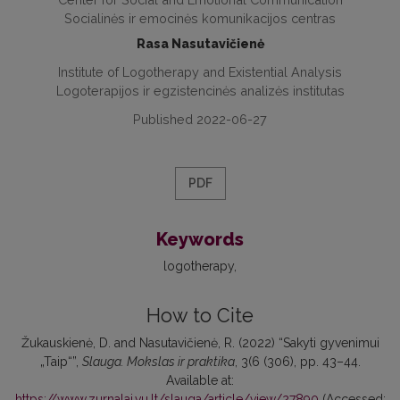
Socialinės ir emocinės komunikacijos centras
Rasa Nasutavičienė
Institute of Logotherapy and Existential Analysis
Logoterapijos ir egzistencinės analizės institutas
Published 2022-06-27
PDF
Keywords
logotherapy
How to Cite
Žukauskienė, D. and Nasutavičienė, R. (2022) “Sakyti gyvenimui
„Taip“”,
Slauga. Mokslas ir praktika
, 3(6 (306), pp. 43–44.
Available at:
https://www.zurnalai.vu.lt/slauga/article/view/27890
(Accessed: