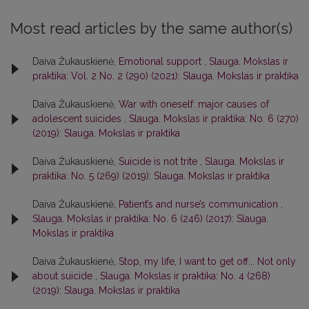
Most read articles by the same author(s)
Daiva Žukauskienė,
Emotional support
,
Slauga. Mokslas ir
praktika: Vol. 2 No. 2 (290) (2021): Slauga. Mokslas ir praktika
Daiva Žukauskienė,
War with oneself: major causes of
adolescent suicides
,
Slauga. Mokslas ir praktika: No. 6 (270)
(2019): Slauga. Mokslas ir praktika
Daiva Žukauskienė,
Suicide is not trite
,
Slauga. Mokslas ir
praktika: No. 5 (269) (2019): Slauga. Mokslas ir praktika
Daiva Žukauskienė,
Patient’s and nurse’s communication
,
Slauga. Mokslas ir praktika: No. 6 (246) (2017): Slauga.
Mokslas ir praktika
Daiva Žukauskienė,
Stop, my life, I want to get off... Not only
about suicide
,
Slauga. Mokslas ir praktika: No. 4 (268)
(2019): Slauga. Mokslas ir praktika