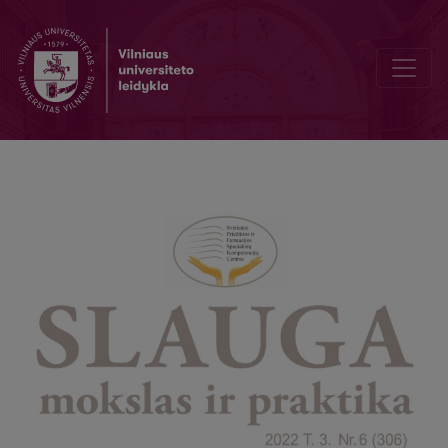
Sakyti gyvenimui „Taip“