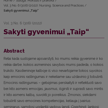
Home
/
Slauga. Mokslas ir praktika
/
Vol. 3 No. 6 (306) (2022): Nursing. Science and Practices
/
Sakyti gyvenimui „Taip“
Vol. 3 No. 6 (306) (2022)
Sakyti gyvenimui „Taip“
Abstract
Retai kada sustojame apsvarstyti, ko mums reikia gyvenime ir ko
reikia darbe, kokios asmeninės savybės mums padeda, o kokios
trukdo. Kasdieninėje kalboje iš viso nevartojame tokios sąvokos
kaip emocinis raštingumas ir nekeliame sau uždavinio jį tobulinti.
Emocinis raštingumas – gebėjimas perskaityti ir reflektuoti savo
bei kito asmens emocijas, jausmus, išgirsti ir suprasti savo mintis
ir kito asmens kalbą, suvokti jo poreikius. Žmonės, siekdami
tobulinti savo emocines kompetencijas, keliauja į įvairius
seminarus, samdosi ugdantįjį vadovą (angl.
Coaching
), lankosi