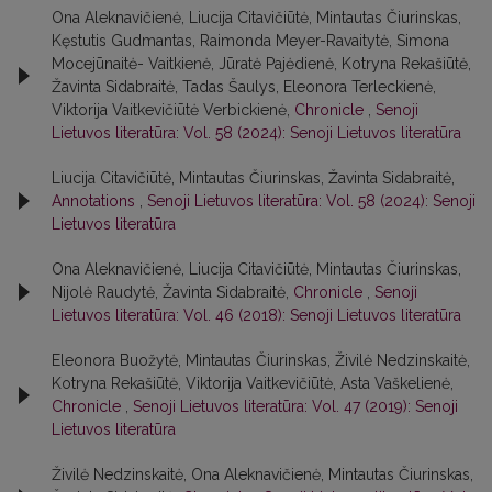
Ona Aleknavičienė, Liucija Citavičiūtė, Mintautas Čiurinskas,
Kęstutis Gudmantas, Raimonda Meyer-Ravaitytė, Simona
Mocejūnaitė- Vaitkienė, Jūratė Pajėdienė, Kotryna Rekašiūtė,
Žavinta Sidabraitė, Tadas Šaulys, Eleonora Terleckienė,
Viktorija Vaitkevičiūtė Verbickienė,
Chronicle
,
Senoji
Lietuvos literatūra: Vol. 58 (2024): Senoji Lietuvos literatūra
Liucija Citavičiūtė, Mintautas Čiurinskas, Žavinta Sidabraitė,
Annotations
,
Senoji Lietuvos literatūra: Vol. 58 (2024): Senoji
Lietuvos literatūra
Ona Aleknavičienė, Liucija Citavičiūtė, Mintautas Čiurinskas,
Nijolė Raudytė, Žavinta Sidabraitė,
Chronicle
,
Senoji
Lietuvos literatūra: Vol. 46 (2018): Senoji Lietuvos literatūra
Eleonora Buožytė, Mintautas Čiurinskas, Živilė Nedzinskaitė,
Kotryna Rekašiūtė, Viktorija Vaitkevičiūtė, Asta Vaškelienė,
Chronicle
,
Senoji Lietuvos literatūra: Vol. 47 (2019): Senoji
Lietuvos literatūra
Živilė Nedzinskaitė, Ona Aleknavičienė, Mintautas Čiurinskas,