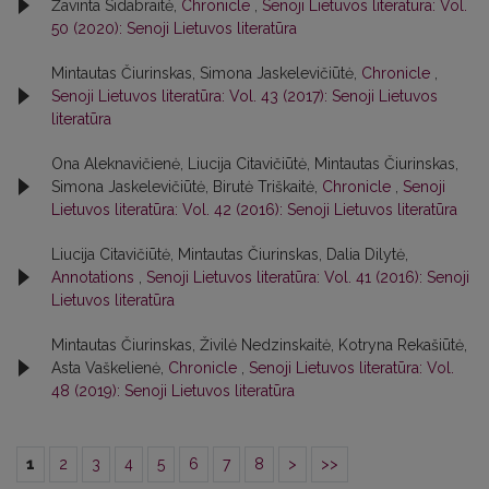
Žavinta Sidabraitė,
Chronicle
,
Senoji Lietuvos literatūra: Vol.
50 (2020): Senoji Lietuvos literatūra
Mintautas Čiurinskas, Simona Jaskelevičiūtė,
Chronicle
,
Senoji Lietuvos literatūra: Vol. 43 (2017): Senoji Lietuvos
literatūra
Ona Aleknavičienė, Liucija Citavičiūtė, Mintautas Čiurinskas,
Simona Jaskelevičiūtė, Birutė Triškaitė,
Chronicle
,
Senoji
Lietuvos literatūra: Vol. 42 (2016): Senoji Lietuvos literatūra
Liucija Citavičiūtė, Mintautas Čiurinskas, Dalia Dilytė,
Annotations
,
Senoji Lietuvos literatūra: Vol. 41 (2016): Senoji
Lietuvos literatūra
Mintautas Čiurinskas, Živilė Nedzinskaitė, Kotryna Rekašiūtė,
Asta Vaškelienė,
Chronicle
,
Senoji Lietuvos literatūra: Vol.
48 (2019): Senoji Lietuvos literatūra
1
2
3
4
5
6
7
8
>
>>