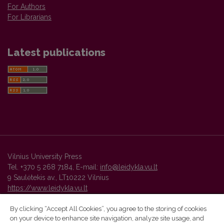
For Authors
For Librarians
Latest publications
Vilnius University Press
Tel. +370 5 268 7184, E-mail:
info@leidykla.vu.lt
9 Saulėtekis av., LT10222 Vilnius
https://www.leidykla.vu.lt
By clicking “Accept All Cookies”, you agree to the storing of cookies
on your device to enhance site navigation, analyze site usage, and