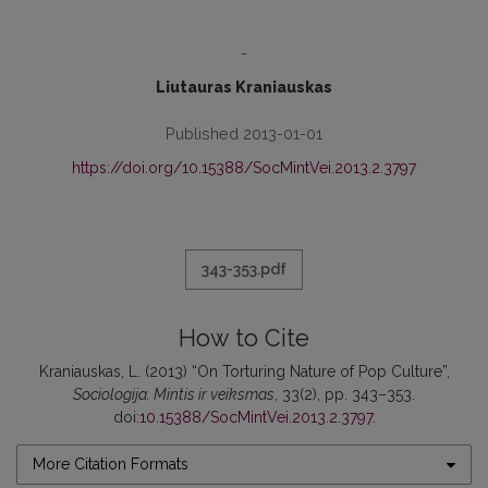
-
Liutauras Kraniauskas
Published 2013-01-01
https://doi.org/10.15388/SocMintVei.2013.2.3797
343-353.pdf
How to Cite
Kraniauskas, L. (2013) “On Torturing Nature of Pop Culture”,
Sociologija. Mintis ir veiksmas
, 33(2), pp. 343–353.
doi:
10.15388/SocMintVei.2013.2.3797
.
More Citation Formats