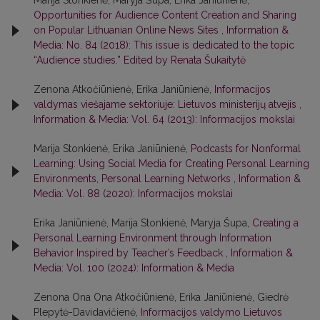
Marija Stonkienė, Maryja Šupa, Erika Janiūnienė,
Opportunities for Audience Content Creation and Sharing
on Popular Lithuanian Online News Sites
,
Information &
Media: No. 84 (2018): This issue is dedicated to the topic
“Audience studies.” Edited by Renata Šukaitytė
Zenona Atkočiūnienė, Erika Janiūnienė,
Informacijos
valdymas viešajame sektoriuje: Lietuvos ministerijų atvejis
,
Information & Media: Vol. 64 (2013): Informacijos mokslai
Marija Stonkienė, Erika Janiūnienė,
Podcasts for Nonformal
Learning: Using Social Media for Creating Personal Learning
Environments, Personal Learning Networks
,
Information &
Media: Vol. 88 (2020): Informacijos mokslai
Erika Janiūnienė, Marija Stonkienė, Maryja Šupa,
Creating a
Personal Learning Environment through Information
Behavior Inspired by Teacher’s Feedback
,
Information &
Media: Vol. 100 (2024): Information & Media
Zenona Ona Ona Atkočiūnienė, Erika Janiūnienė, Giedrė
Plepytė-Davidavičienė,
Informacijos valdymo Lietuvos