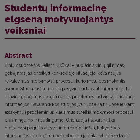
Studentų informacinę
elgseną motyvuojantys
veiksniai
Abstract
Žinių visuomenės keliami iššūkiai – nuolatinis žinių gilinimas,
gebėjimas jas pritaikyti konkrečioje situacijoje, kelia naujus
reikalavimus mokymo(si) procesui, kurio metu besimokantis
asmuo (studentas) turi ne tik pasyviu būdu gauti informaciją, bet
ir lavinti gebėjimus spręsti realias problemas individualiai ieškant
informacijos. Savarankiškos studijos įvairiuose šaltiniuose ieškant
atsakymų į probleminius klausimus suteikia mokymosi procesui
prasmingumo ir naudingumo. Orientacija į savarankišką
mokymąsi pagrįsta aktyvia informacijos ieška, kokybiškos
informacijos apdorojimu bei gebėjimu ją pritaikyti sprendžiant