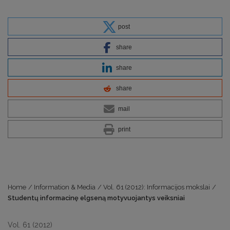
post
share
share
share
mail
print
Home
/
Information & Media
/
Vol. 61 (2012): Informacijos mokslai
/
Studentų informacinę elgseną motyvuojantys veiksniai
Vol. 61 (2012)