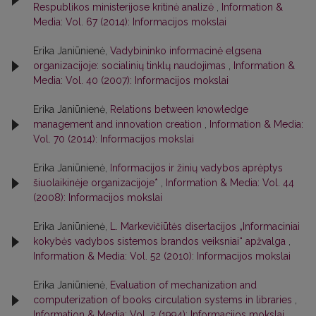
Respublikos ministerijose kritinė analizė
,
Information &
Media: Vol. 67 (2014): Informacijos mokslai
Erika Janiūnienė,
Vadybininko informacinė elgsena
organizacijoje: socialinių tinklų naudojimas
,
Information &
Media: Vol. 40 (2007): Informacijos mokslai
Erika Janiūnienė,
Relations between knowledge
management and innovation creation
,
Information & Media:
Vol. 70 (2014): Informacijos mokslai
Erika Janiūnienė,
Informacijos ir žinių vadybos aprėptys
šiuolaikinėje organizacijoje*
,
Information & Media: Vol. 44
(2008): Informacijos mokslai
Erika Janiūnienė,
L. Markevičiūtės disertacijos „Informaciniai
kokybės vadybos sistemos brandos veiksniai“ apžvalga
,
Information & Media: Vol. 52 (2010): Informacijos mokslai
Erika Janiūnienė,
Evaluation of mechanization and
computerization of books circulation systems in libraries
,
Information & Media: Vol. 2 (1994): Informacijos mokslai