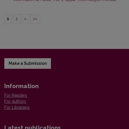
1
2
>
>>
Make a Submission
Information
For Readers
For Authors
For Librarians
Latest publications