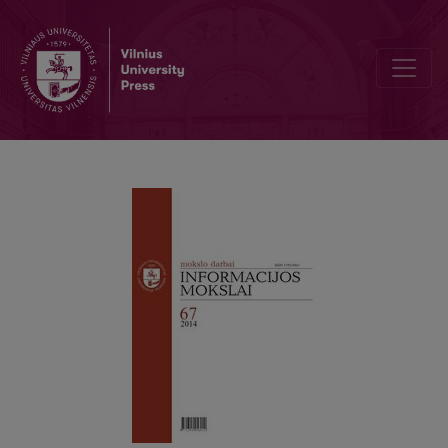
Studentų informacinę elgseną motyvuojantys veiksniai