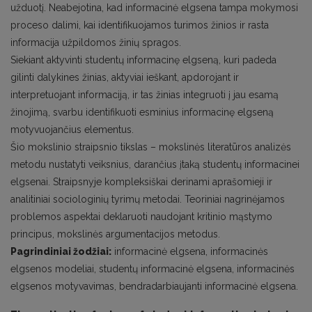
užduotį. Neabejotina, kad informacinė elgsena tampa mokymosi
proceso dalimi, kai identifikuojamos turimos žinios ir rasta
informacija užpildomos žinių spragos.
Siekiant aktyvinti studentų informacinę elgseną, kuri padeda
gilinti dalykines žinias, aktyviai ieškant, apdorojant ir
interpretuojant informaciją, ir tas žinias integruoti į jau esamą
žinojimą, svarbu identifikuoti esminius informacinę elgseną
motyvuojančius elementus.
Šio mokslinio straipsnio tikslas – mokslinės literatūros analizės
metodu nustatyti veiksnius, darančius įtaką studentų informacinei
elgsenai. Straipsnyje kompleksiškai derinami aprašomieji ir
analitiniai sociologinių tyrimų metodai. Teoriniai nagrinėjamos
problemos aspektai deklaruoti naudojant kritinio mąstymo
principus, mokslinės argumentacijos metodus.
Pagrindiniai žodžiai:
informacinė elgsena, informacinės
elgsenos modeliai, studentų informacinė elgsena, informacinės
elgsenos motyvavimas, bendradarbiaujanti informacinė elgsena.