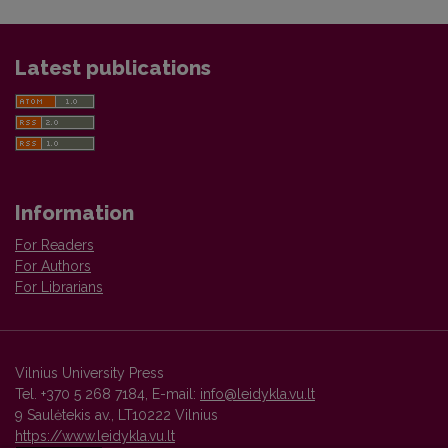
Latest publications
Information
For Readers
For Authors
For Librarians
Vilnius University Press
Tel. +370 5 268 7184, E-mail:
info@leidykla.vu.lt
9 Saulėtekis av., LT10222 Vilnius
https://www.leidykla.vu.lt