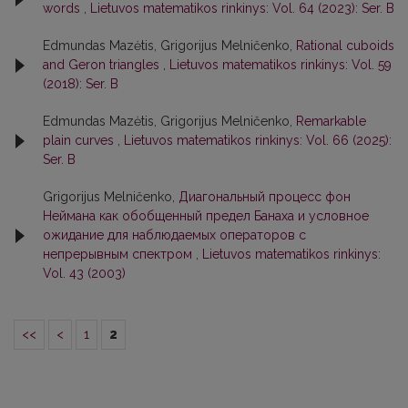
words
,
Lietuvos matematikos rinkinys: Vol. 64 (2023): Ser. B
Edmundas Mazėtis, Grigorijus Melničenko,
Rational cuboids
and Geron triangles
,
Lietuvos matematikos rinkinys: Vol. 59
(2018): Ser. B
Edmundas Mazėtis, Grigorijus Melničenko,
Remarkable
plain curves
,
Lietuvos matematikos rinkinys: Vol. 66 (2025):
Ser. B
Grigorijus Melničenko,
Диагональный процесс фон
Неймана как обобщенный предел Банаха и условное
ожидание для наблюдаемых операторов с
непрерывным спектром
,
Lietuvos matematikos rinkinys:
Vol. 43 (2003)
<<
<
1
2