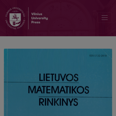
Конусы и проекторы на них как примеры неортомодулярных л