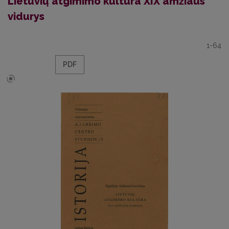
Lietuvių atgimimo kultūra XIX amžiaus
vidurys
1-64
PDF