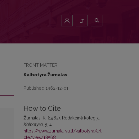
LT
FRONT MATTER
Kalbotyra Žurnalas
Published 1962-12-01
How to Cite
Žurnalas, K. (1962). Redakcinė kolegija.
Kalbotyra
,
5
, 4.
https://www.zurnalai.vu.lt/kalbotyra/arti
cle/view/18568