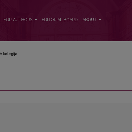
FOR AUTHORS
EDITORIAL BOARD
ABOUT
ė kolegija