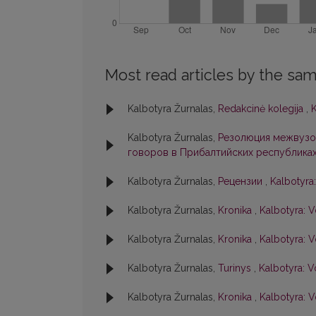
Most read articles by the sam
Kalbotyra Žurnalas,
Redakcinė kolegija
,
K
Kalbotyra Žurnalas,
Резолюция межвузо
говоров в Прибалтийских республика
Kalbotyra Žurnalas,
Рецензии
,
Kalbotyra:
Kalbotyra Žurnalas,
Kronika
,
Kalbotyra: V
Kalbotyra Žurnalas,
Kronika
,
Kalbotyra: V
Kalbotyra Žurnalas,
Turinys
,
Kalbotyra: V
Kalbotyra Žurnalas,
Kronika
,
Kalbotyra: V