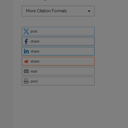
More Citation Formats
post
share
share
share
mail
print