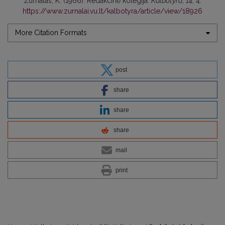
Žurnalas, K. (1966). Redakcinė kolegija.
Kalbotyra
,
14
, 4.
https://www.zurnalai.vu.lt/kalbotyra/article/view/18926
More Citation Formats
post
share
share
share
mail
print