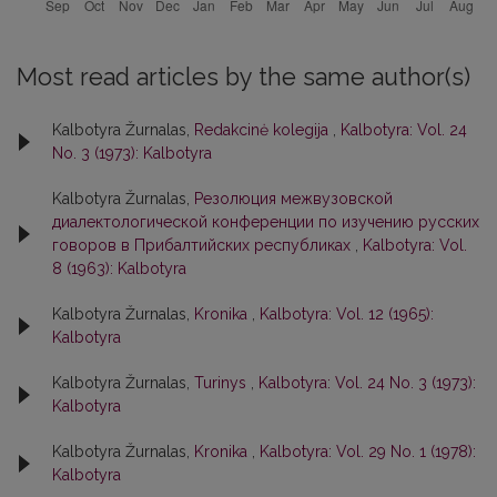
Most read articles by the same author(s)
Kalbotyra Žurnalas,
Redakcinė kolegija
,
Kalbotyra: Vol. 24
No. 3 (1973): Kalbotyra
Kalbotyra Žurnalas,
Резолюция межвузовской
диалектологической конференции по изучению русских
говоров в Прибалтийских республиках
,
Kalbotyra: Vol.
8 (1963): Kalbotyra
Kalbotyra Žurnalas,
Kronika
,
Kalbotyra: Vol. 12 (1965):
Kalbotyra
Kalbotyra Žurnalas,
Turinys
,
Kalbotyra: Vol. 24 No. 3 (1973):
Kalbotyra
Kalbotyra Žurnalas,
Kronika
,
Kalbotyra: Vol. 29 No. 1 (1978):
Kalbotyra