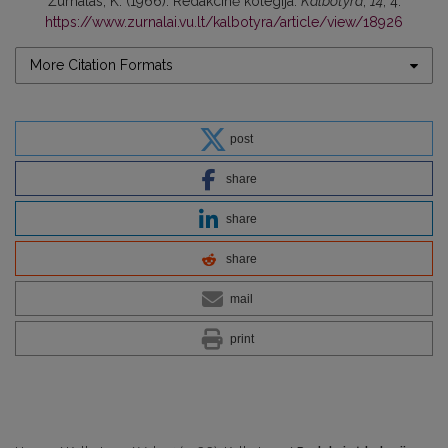
Žurnalas, K. (1966). Redakcinė kolegija.
Kalbotyra
,
14
, 4.
https://www.zurnalai.vu.lt/kalbotyra/article/view/18926
More Citation Formats
post
share
share
share
mail
print