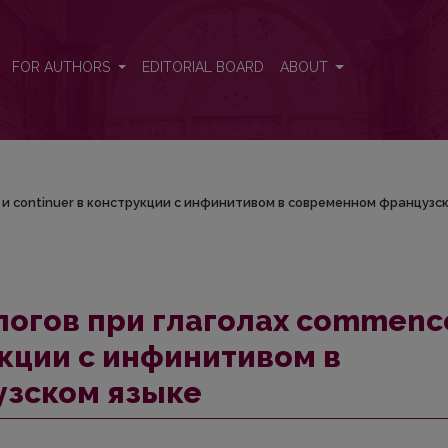
cer и continuer в конструкции с инфинитивом в современном ф
FOR AUTHORS
EDITORIAL BOARD
ABOUT
 и continuer в конструкции с инфинитивом в современном французс
логов при глаголах commenc
укции с инфинитивом в
зском языке