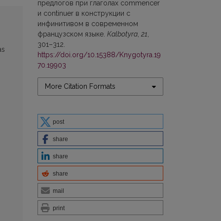
предлогов при глаголах commencer
и continuer в конструкции с
инфинитивом в современном
французском языке.
Kalbotyra
,
21
,
301–312.
as
https://doi.org/10.15388/Knygotyra.19
70.19903
More Citation Formats
post
share
share
share
mail
print