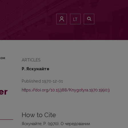
ранцузском языке
LT
ком
ARTICLES
Р. Яскунайте
Published 1970-12-01
er
https://doi.org/10.15388/Knygotyra.1970.19903
How to Cite
Яскунайте, Р. (1970). О чередовании