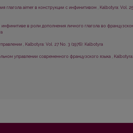
я глагола aimer в конструкции с инфинитивом
,
Kalbotyra: Vol. 2
 инфинитиве в роли дополнения личного глагола во французско
ra
 управлении
,
Kalbotyra: Vol. 27 No. 3 (1976): Kalbotyra
гольном управлении современного французского языка
,
Kalbotyra