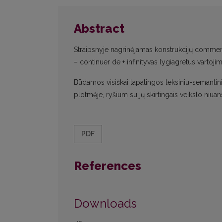
Abstract
Straipsnyje nagrinėjamas konstrukcijų commencer
– continuer de + infinityvas lygiagretus vartoji
Būdamos visiškai tapatingos leksiniu-semantini
plotmėje, ryšium su jų skirtingais veikslo niuan
PDF
References
Downloads