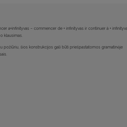
 a+infinityvas – commencer de + infinityvas ir continuer à + infinityv
mo klausimas.
u požiūriu, šios konstrukcijos gali būti priešpastatomos gramatinėje
sais.