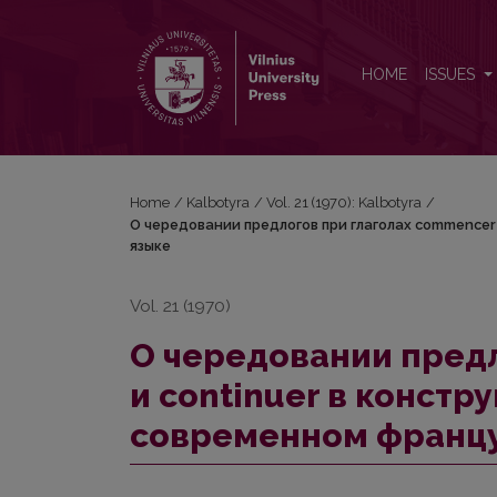
О чередовании предлогов при глаголах commen
HOME
ISSUES
Home
/
Kalbotyra
/
Vol. 21 (1970): Kalbotyra
/
О чередовании предлогов при глаголах commencer
языке
Vol. 21 (1970)
О чередовании пред
и continuer в констр
современном францу