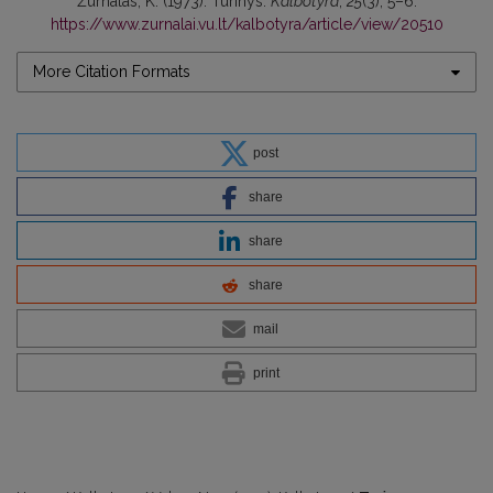
Žurnalas, K. (1973). Turinys.
Kalbotyra
,
25
(3), 5–6.
https://www.zurnalai.vu.lt/kalbotyra/article/view/20510
More Citation Formats
post
share
share
share
mail
print