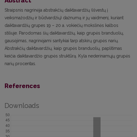
Abstract
Straipsnis nagrinėja abstrakčių daiktavardžių (išvestų į
veiksmažodžių ir būdvardžių) dažnumą ir jų vaidmenį, kuriant
daiktavardžių grupes 19 – 20 a. vokiečių mokslinės kalbos
stiliuje. Parodomas šių daiktavardžių, kaip grupės branduolių,
gausėjimas, nagrinėjami santykiai tarp atskirų grupės narių.
Abstrakčių daiktavardžių, kaip grupės branduolių, paplitimas
keičia daiktavardžio grupės struktūrą. Kyla nederinamųjų grupės
narių procentas.
References
Downloads