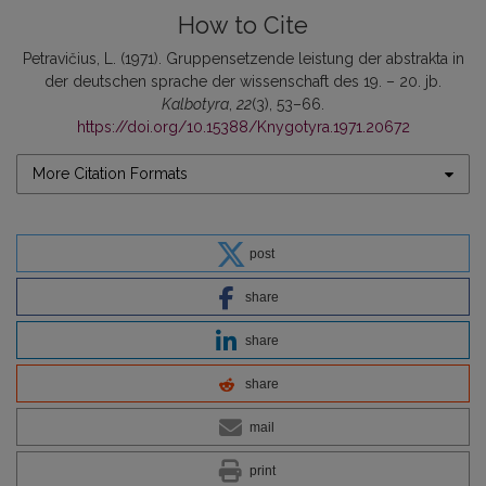
How to Cite
Petravičius, L. (1971). Gruppensetzende leistung der abstrakta in
der deutschen sprache der wissenschaft des 19. – 20. jb.
Kalbotyra
,
22
(3), 53–66.
https://doi.org/10.15388/Knygotyra.1971.20672
More Citation Formats
post
share
share
share
mail
print