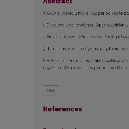
Abstract
XIX–XX a. vokiečių mokslinės periodikos tekst
1. Dvivalenčių bei trivalenčių (ypač galininki
2. Neveikiamosios rūšies veiksmažodžių (daugia
3. Tam tikras, nors ir nežymus, pagalbinių b
Šie reiškiniai siejami su abstrakčių daiktavardž
įsigalėjimu XX a. mokslinės periodikos stiliuje.
PDF
References