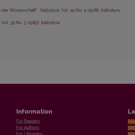
 der Wissenschaft”
,
Kalbotyra: Vol. 29 No. 4 (1978): Kalbotyra
 Vol. 35 No. 3 (1985): Kalbotyra
Information
La
For Readers
For Authors
For Librarians