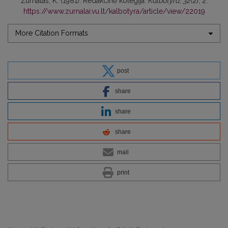
Žurnalas, K. (1981). Redakcinė kolegija.
Kalbotyra
,
32
(2), 2.
https://www.zurnalai.vu.lt/kalbotyra/article/view/22019
More Citation Formats
post
share
share
share
mail
print