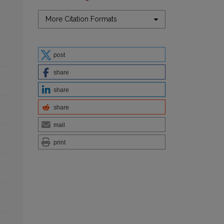
More Citation Formats
post
share
share
share
mail
print