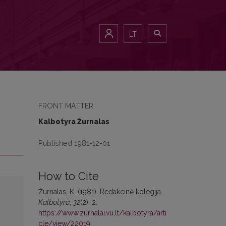
LT
FRONT MATTER
Kalbotyra Žurnalas
Published 1981-12-01
How to Cite
Žurnalas, K. (1981). Redakcinė kolegija.
Kalbotyra
,
32
(2), 2.
https://www.zurnalai.vu.lt/kalbotyra/arti
cle/view/22019