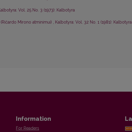
albotyra: Vol. 25 No. 3 (1973): Kalbotyra
 (Ričardo Mirono atminimui)
,
Kalbotyra: Vol. 32 No. 1 (1981): Kalbotyra
Information
La
For Readers