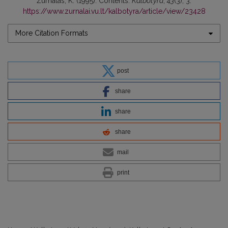
Žurnalas, K. (1995). Contents.
Kalbotyra
,
43
(3), 3.
https://www.zurnalai.vu.lt/kalbotyra/article/view/23428
More Citation Formats
post
share
share
share
mail
print