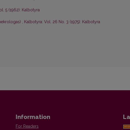
ol. 5 (1962): Kalbotyra
nekrologas)
,
Kalbotyra: Vol. 26 No. 3 (1975): Kalbotyra
Information
La
For Readers