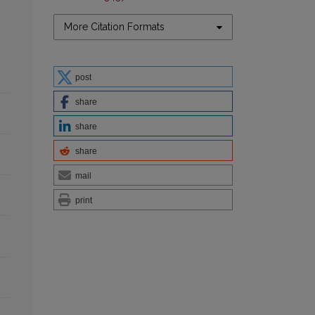
More Citation Formats
post
share
share
share
mail
print