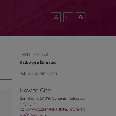
LT
FRONT MATTER
Kalbotyra Žurnalas
Published 1989-12-01
How to Cite
Žurnalas, K. (1989). Contents.
Kalbotyra
,
40
(3), 3–4.
https://www.zurnalai.vu.lt/kalbotyra/arti
cle/view/23437