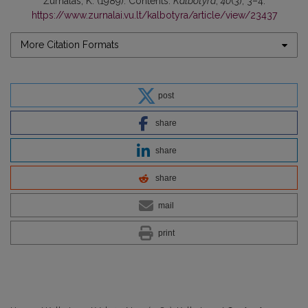
Žurnalas, K. (1989). Contents.
Kalbotyra
,
40
(3), 3–4.
https://www.zurnalai.vu.lt/kalbotyra/article/view/23437
More Citation Formats
post
share
share
share
mail
print