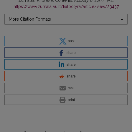
Žurnalas, K. (1989). Contents.
Kalbotyra
,
40
(3), 3–4.
https://www.zurnalai.vu.lt/kalbotyra/article/view/23437
More Citation Formats
post
share
share
share
mail
print