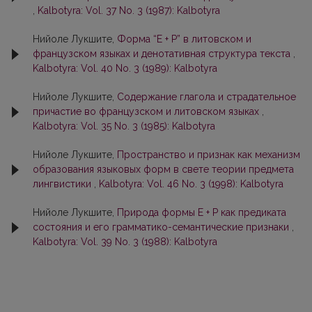
,
Kalbotyra: Vol. 37 No. 3 (1987): Kalbotyra
Нийоле Лукшите,
Форма “Е + Р” в литовском и
французском языках и денотативная структура текста
,
Kalbotyra: Vol. 40 No. 3 (1989): Kalbotyra
Нийоле Лукшите,
Содержание глагола и страдательное
причастие во французском и литовском языках
,
Kalbotyra: Vol. 35 No. 3 (1985): Kalbotyra
Нийоле Лукшите,
Пространство и признак как механизм
образования языковых форм в свете теории предмета
лингвиcтики
,
Kalbotyra: Vol. 46 No. 3 (1998): Kalbotyra
Нийоле Лукшите,
Природа формы Е + Р как предиката
состояния и его грамматикo-семантические признаки
,
Kalbotyra: Vol. 39 No. 3 (1988): Kalbotyra