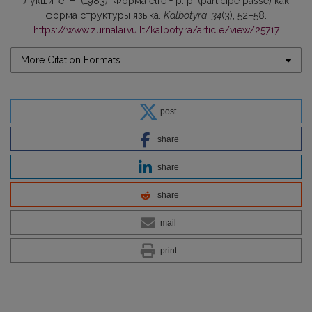
Лукшите, Н. (1983). Форма être + р. р. (participe passé) как
форма cтpуктуры языка.
Kalbotyra
,
34
(3), 52–58.
https://www.zurnalai.vu.lt/kalbotyra/article/view/25717
More Citation Formats
post
share
share
share
mail
print