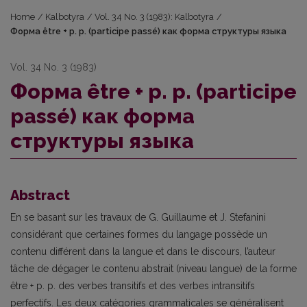
Home
/
Kalbotyra
/
Vol. 34 No. 3 (1983): Kalbotyra
/
Форма être + р. р. (participe passé) как форма cтpуктуры языка
Vol. 34 No. 3 (1983)
Форма être + р. р. (participe
passé) как форма
cтpуктуры языка
Abstract
En se basant sur les travaux de G. Guillaume et J. Stefanini
considérant que certaines formes du langage possède un
contenu différent dans la langue et dans le discours, l’auteur
tâche de dégager le contenu abstrait (niveau langue) de la forme
être + p. p. des verbes transitifs et des verbes intransitifs
perfectifs. Les deux catégories grammaticales se généralisent