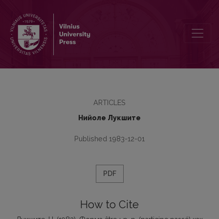
Форма être + р. р. (participe passé) как форма cтpуктуры языка
ARTICLES
Нийоле Лукшите
Published 1983-12-01
PDF
How to Cite