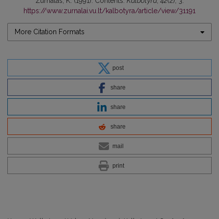
Žurnalas, K. (1991). Contents.
Kalbotyra
,
42
(2), 3.
https://www.zurnalai.vu.lt/kalbotyra/article/view/31191
More Citation Formats
post
share
share
share
mail
print