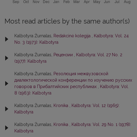
Most read articles by the same author(s)
Kalbotyra Žurnalas,
Redakcinė kolegija
,
Kalbotyra: Vol. 24
No. 3 (1973): Kalbotyra
Kalbotyra Žurnalas,
Рецензии
,
Kalbotyra: Vol. 27 No. 2
(1977): Kalbotyra
Kalbotyra Žurnalas,
Резолюция межвузовской
диалектологической конференции по изучению русских
говоров в Прибалтийских республиках
,
Kalbotyra: Vol.
8 (1963): Kalbotyra
Kalbotyra Žurnalas,
Kronika
,
Kalbotyra: Vol. 12 (1965):
Kalbotyra
Kalbotyra Žurnalas,
Kronika
,
Kalbotyra: Vol. 29 No. 1 (1978):
Kalbotyra